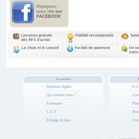
Rejoignez-
nous vite
sur
FACEBOOK
Livraison gratuite
Fidélité recompensée
Sati
dès 99 € d'achat
Le choix et le conseil
Facilité de paiement
Un se
votre
La société
Mentions légales
F.A
Qui sommes nous ?
Cont
Partenaires
Plan
C.G.V
Bou
Echange de liens
Livr