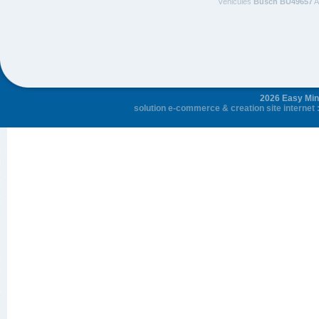
Véhicules
Busch BU49657
A
2026 Easy Mini
solution e-commerce
&
creation site internet