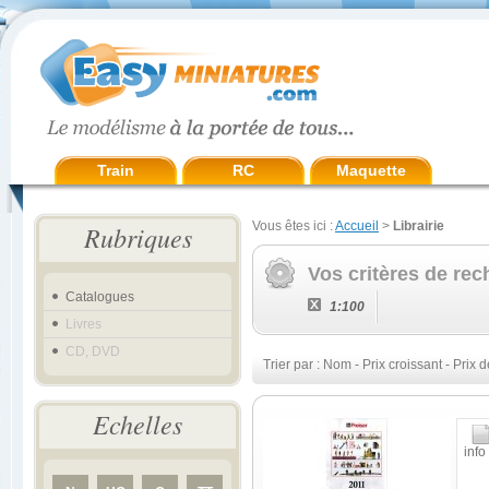
Train
RC
Maquette
Vous êtes ici :
Accueil
>
Librairie
Rubriques
Vos critères de rec
Catalogues
1:100
Livres
CD, DVD
Trier par :
Nom
-
Prix croissant
-
Prix d
Echelles
info