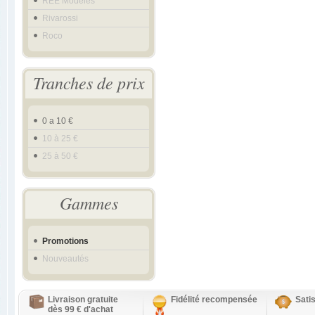
REE Modeles
Rivarossi
Roco
Tranches de prix
0 a 10 €
10 à 25 €
25 à 50 €
Gammes
Promotions
Nouveautés
Livraison gratuite
Fidélité recompensée
Sati
dès 99 € d'achat