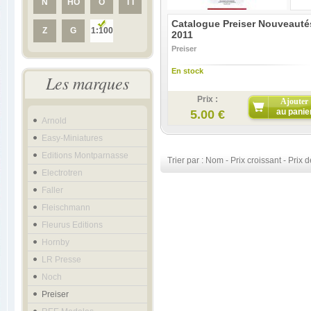
N
HO
O
TT
Catalogue Preiser Nouveauté
Z
G
1:100
2011
Preiser
En stock
Les marques
Prix :
Ajouter
au panie
5.00 €
Arnold
Easy-Miniatures
Editions Montparnasse
Trier par :
Nom
-
Prix croissant
-
Prix d
Electrotren
Faller
Fleischmann
Fleurus Editions
Hornby
LR Presse
Noch
Preiser