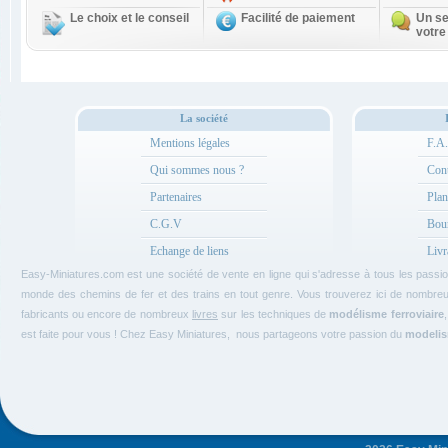
Le choix et le conseil
Facilité de paiement
Un se
votre
La société
Mentions légales
F.A
Qui sommes nous ?
Cont
Partenaires
Plan
C.G.V
Bou
Echange de liens
Livr
Easy-Miniatures.com est une société de vente en ligne qui s'adresse à tous les pass
monde des chemins de fer et des trains en tout genre. Vous trouverez ici de nombre
fabricants ou encore de nombreux
livres
sur les techniques de
modélisme ferroviaire
est faite pour vous ! Chez Easy Miniatures, nous partageons votre passion du
modelism