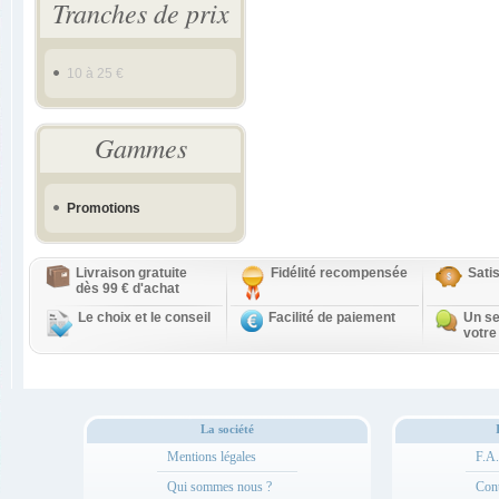
Tranches de prix
10 à 25 €
Gammes
Promotions
Livraison gratuite
Fidélité recompensée
Sati
dès 99 € d'achat
Le choix et le conseil
Facilité de paiement
Un se
votre
La société
Mentions légales
F.A
Qui sommes nous ?
Cont