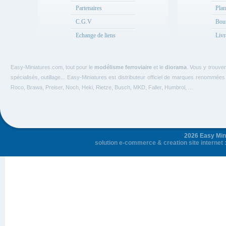
Partenaires
Plan
C.G.V
Bou
Echange de liens
Livr
Easy-Miniatures.com, tout pour le
modélisme ferroviaire
et le
diorama
. Vous y trouve
spécialisés, outillage... Easy-Miniatures est distributeur officiel de marques renommée
Roco, Brawa, Preiser, Noch, Heki, Rietze, Busch, MKD, Faller, Humbrol, ...
2026 Easy Mini
solution e-commerce
&
creation site internet