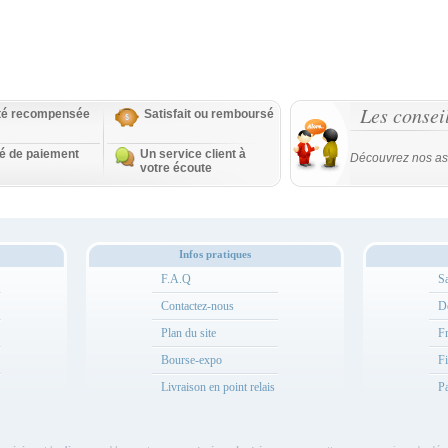
Les consei
ité recompensée
Satisfait ou remboursé
té de paiement
Un service client à
Découvrez nos as
votre écoute
Infos pratiques
F.A.Q
Sa
Contactez-nous
Dé
Plan du site
Fr
Bourse-expo
Fi
Livraison en point relais
Pa