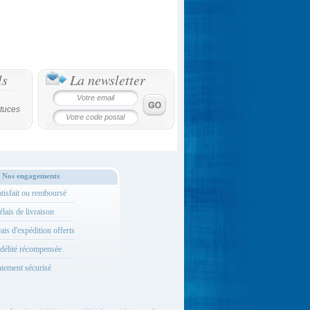
ls
La newsletter
tuces
Nos engagements
tisfait ou remboursé
lais de livraison
ais d'expédition offerts
délité récompensée
iement sécurisé