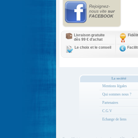
Rejoignez-
nous vite
sur
FACEBOOK
Livraison gratuite
Fidél
dès 99 € d'achat
Le choix et le conseil
Facili
La société
Mentions légales
Qui sommes nous ?
Partenaires
C.G.V
Echange de liens