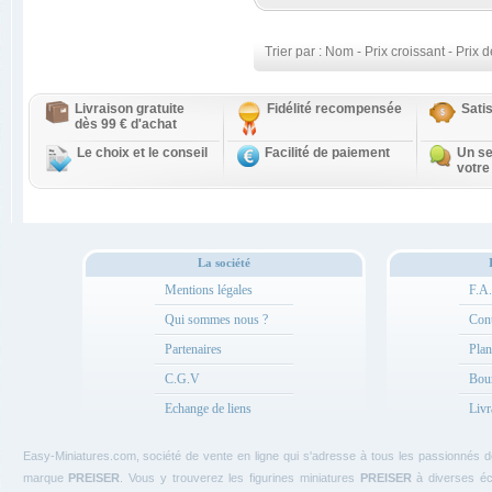
Trier par :
Nom
-
Prix croissant
-
Prix d
Livraison gratuite
Fidélité recompensée
Sati
dès 99 € d'achat
Le choix et le conseil
Facilité de paiement
Un se
votre
La société
Mentions légales
F.A
Qui sommes nous ?
Cont
Partenaires
Plan
C.G.V
Bou
Echange de liens
Livr
Easy-Miniatures.com, société de vente en ligne qui s'adresse à tous les passionnés 
marque
PREISER
. Vous y trouverez les figurines miniatures
PREISER
à diverses éch