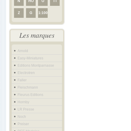
N
HO
O
TT
Z
G
1:100
Les marques
Arnold
Easy-Miniatures
Editions Montparnasse
Electrotren
Faller
Fleischmann
Fleurus Editions
Hornby
LR Presse
Noch
Preiser