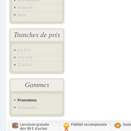
REE Modeles
Rivarossi
Roco
Tranches de prix
0 a 10 €
10 à 25 €
25 à 50 €
Gammes
Promotions
Nouveautés
Livraison gratuite
Fidélité recompensée
Sati
dès 99 € d'achat