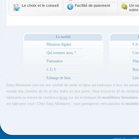
Le choix et le conseil
Facilité de paiement
Un se
votre
La société
Mentions légales
F.A
Qui sommes nous ?
Cont
Partenaires
Plan
C.G.V
Bou
Echange de liens
Livr
Easy-Miniatures.com est une société de vente en ligne qui s'adresse à tous les pass
monde des chemins de fer et des trains en tout genre. Vous trouverez ici de nombre
fabricants ou encore de nombreux
livres
sur les techniques de
modélisme ferroviaire
est faite pour vous ! Chez Easy Miniatures, nous partageons votre passion du
modelism