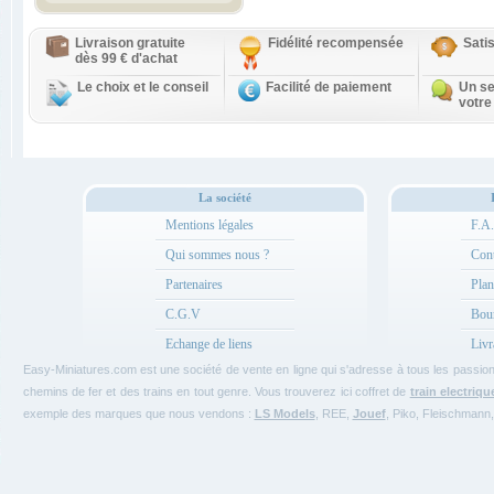
Livraison gratuite
Fidélité recompensée
Sati
dès 99 € d'achat
Le choix et le conseil
Facilité de paiement
Un se
votre
La société
Mentions légales
F.A
Qui sommes nous ?
Cont
Partenaires
Plan
C.G.V
Bou
Echange de liens
Livr
Easy-Miniatures.com est une société de vente en ligne qui s'adresse à tous les passi
chemins de fer et des trains en tout genre. Vous trouverez ici coffret de
train electriqu
exemple des marques que nous vendons :
LS Models
, REE,
Jouef
, Piko, Fleischmann,