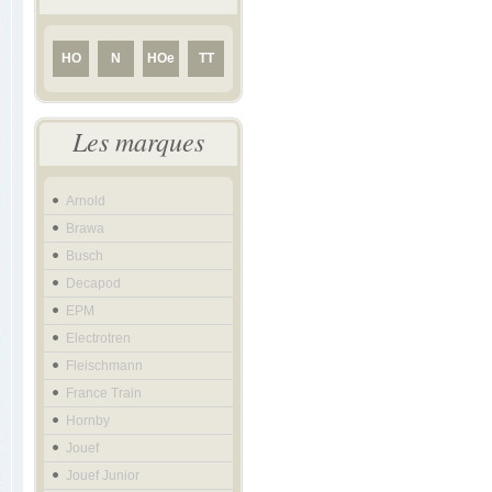
HO
N
HOe
TT
Les marques
Arnold
Brawa
Busch
Decapod
EPM
Electrotren
Fleischmann
France Train
Hornby
Jouef
Jouef Junior