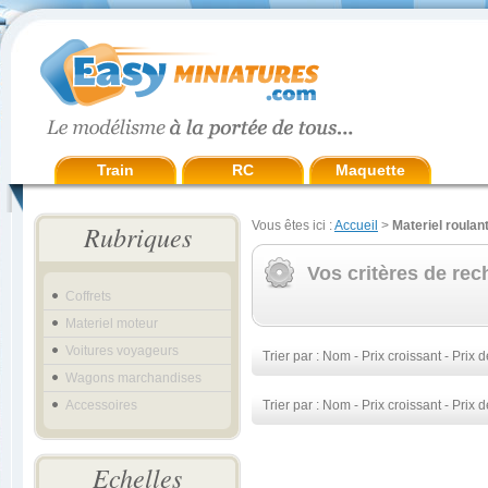
Train
RC
Maquette
Vous êtes ici :
Accueil
>
Materiel roulan
Rubriques
Vos critères de rec
Coffrets
Materiel moteur
Voitures voyageurs
Trier par :
Nom
-
Prix croissant
-
Prix d
Wagons marchandises
Accessoires
Trier par :
Nom
-
Prix croissant
-
Prix d
Echelles