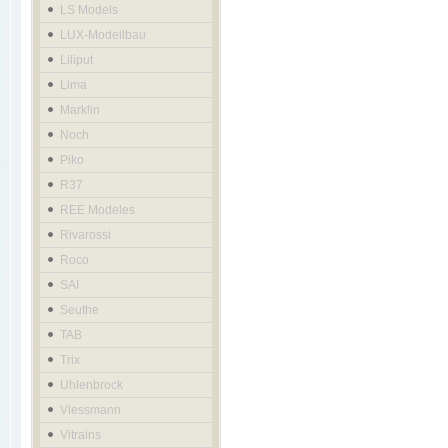
LS Models
LUX-Modellbau
Liliput
Lima
Marklin
Noch
Piko
R37
REE Modeles
Rivarossi
Roco
SAI
Seuthe
TAB
Trix
Uhlenbrock
Viessmann
Vitrains