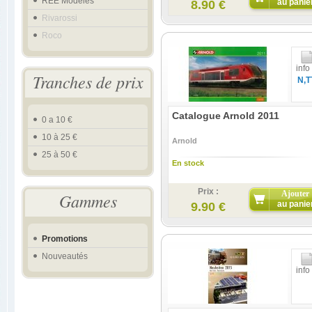
REE Modeles
au panie
8.90 €
Rivarossi
Roco
info
Tranches de prix
N,T
Catalogue Arnold 2011
0 a 10 €
10 à 25 €
Arnold
25 à 50 €
En stock
Prix :
Ajouter
Gammes
au panie
9.90 €
Promotions
Nouveautés
info