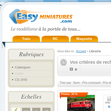
Train
RC
Maquette
Vous êtes ici :
Accueil
>
Librairie
Rubriques
Vos critères de rec
Catalogues
N
Livres
CD, DVD
Trier par :
Nom
-
Prix croissant
-
Prix d
Echelles
Promo -30 %
info
N