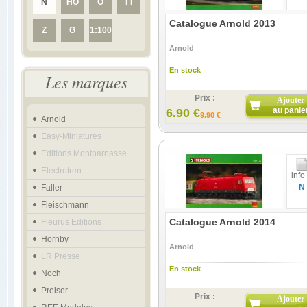
N
HO
O
TT
Catalogue Arnold 2013
Z
G
1:100
Arnold
En stock
Les marques
Prix :
Ajouter
au panie
6.90 €
9.90 €
Arnold
Easy-Miniatures
Editions Montparnasse
Electrotren
info
N
Faller
Fleischmann
Catalogue Arnold 2014
Fleurus Editions
Hornby
Arnold
LR Presse
En stock
Noch
Preiser
Prix :
Ajouter