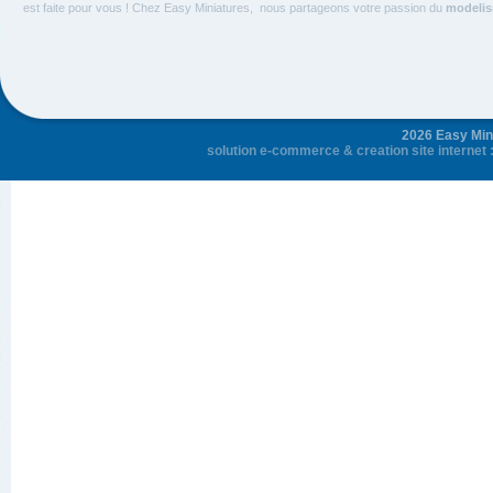
est faite pour vous ! Chez Easy Miniatures, nous partageons votre passion du
modelism
2026 Easy Mini
solution e-commerce
&
creation site internet