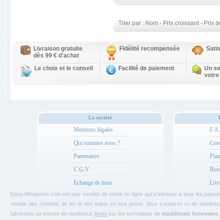
Trier par :
Nom
-
Prix croissant
-
Prix d
Livraison gratuite
Fidélité recompensée
Sati
dès 99 € d'achat
Le choix et le conseil
Facilité de paiement
Un se
votre
La société
Mentions légales
F.A
Qui sommes nous ?
Cont
Partenaires
Plan
C.G.V
Bou
Echange de liens
Livr
Easy-Miniatures.com est une société de vente en ligne qui s'adresse à tous les pass
monde des chemins de fer et des trains en tout genre. Vous trouverez ici de nombre
fabricants ou encore de nombreux
livres
sur les techniques de
modélisme ferroviaire