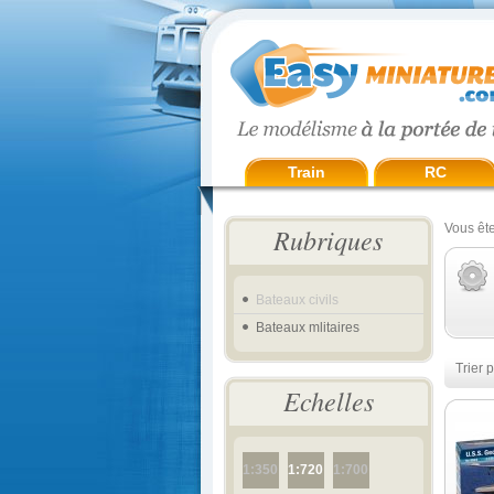
Train
RC
Vous ête
Rubriques
Bateaux civils
Bateaux mlitaires
Trier p
Echelles
1:350
1:720
1:700