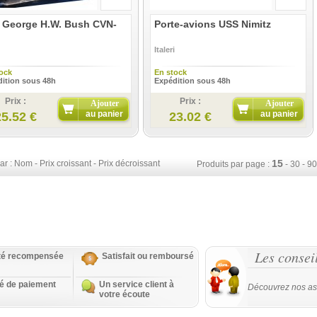
 George H.W. Bush CVN-
Porte-avions USS Nimitz
Italeri
ock
En stock
ition sous 48h
Expédition sous 48h
Prix :
Prix :
Ajouter
Ajouter
au panier
au panier
25.52 €
23.02 €
15
ar :
Nom
-
Prix croissant
-
Prix décroissant
Produits par page :
-
30
-
90
Les consei
ité recompensée
Satisfait ou remboursé
té de paiement
Un service client à
Découvrez nos as
votre écoute