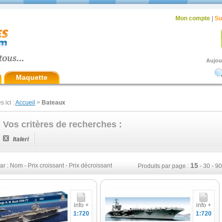
Mon compte
|
Su
Aujou
Maquette
s ici :
Accueil
>
Bateaux
Vos critères de recherches :
Italeri
15
ar :
Nom
-
Prix croissant
-
Prix décroissant
Produits par page :
-
30
-
90
info +
info +
1:720
1:720