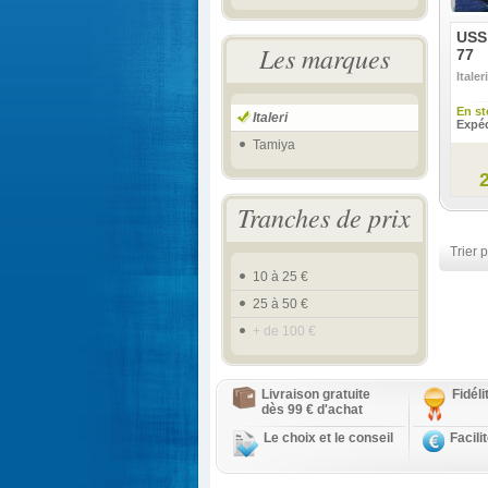
USS
Les marques
77
Italeri
En st
Italeri
Expéd
Tamiya
Tranches de prix
Trier p
10 à 25 €
25 à 50 €
+ de 100 €
Livraison gratuite
Fidél
dès 99 € d'achat
Le choix et le conseil
Facili