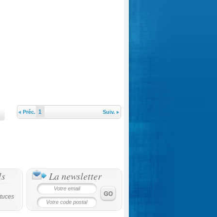
1
Préc.
Suiv.
ls
La newsletter
tuces