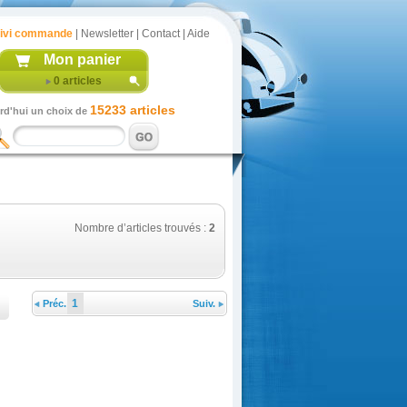
ivi commande
|
Newsletter
|
Contact
|
Aide
Mon panier
0
articles
15233 articles
rd'hui un choix de
Nombre d’articles trouvés :
2
1
Préc.
Suiv.