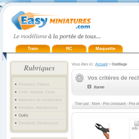
Train
RC
Maquette
Vous êtes ici :
Accueil
>
Outillage
Rubriques
Vos critères de rec
Peintures, Patines
Xuron
Colle, Visserie, Clous
Materiaux de construction
Trier par :
Nom
-
Prix croissant
-
Prix d
Entretien, Maintenance
Outils
Electricité, Electronique
info