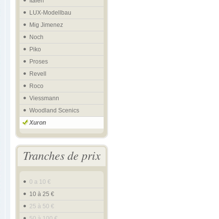
Italeri
LUX-Modellbau
Mig Jimenez
Noch
Piko
Proses
Revell
Roco
Viessmann
Woodland Scenics
Xuron
Tranches de prix
0 a 10 €
10 à 25 €
25 à 50 €
50 à 100 €