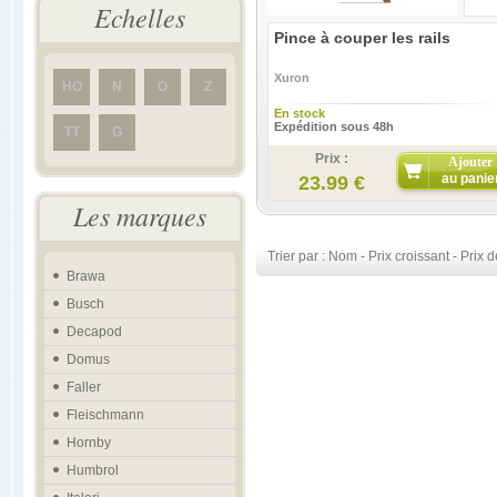
Echelles
Pince à couper les rails
Xuron
HO
N
O
Z
En stock
Expédition sous 48h
TT
G
Prix :
Ajouter
au panie
23.99 €
Les marques
Trier par :
Nom
-
Prix croissant
-
Prix d
Brawa
Busch
Decapod
Domus
Faller
Fleischmann
Hornby
Humbrol