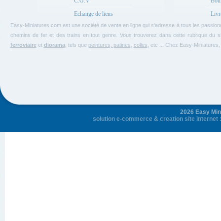
C.G.V
Bou
Echange de liens
Livr
Easy-Miniatures.com est une société de vente en ligne qui s'adresse à tous les passio
chemins de fer et des trains en tout genre. Vous trouverez dans cette rubrique du si
ferroviaire
et
diorama
, tels que
peintures, patines
,
colles
, etc ... Chez Easy-Miniature
2026 Easy Mini
solution e-commerce
&
creation site internet