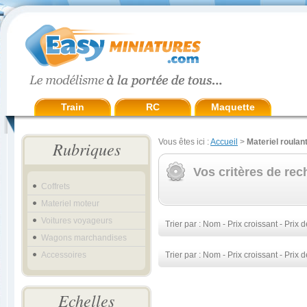
Train
RC
Maquette
Vous êtes ici :
Accueil
>
Materiel roulan
Rubriques
Vos critères de rec
Coffrets
Materiel moteur
Voitures voyageurs
Trier par :
Nom
-
Prix croissant
-
Prix d
Wagons marchandises
Accessoires
Trier par :
Nom
-
Prix croissant
-
Prix d
Echelles