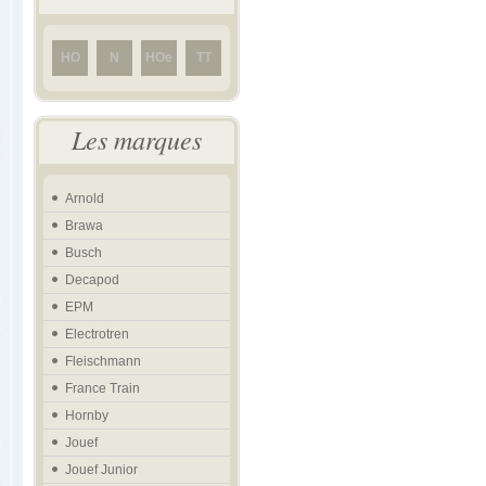
HO
N
HOe
TT
Les marques
Arnold
Brawa
Busch
Decapod
EPM
Electrotren
Fleischmann
France Train
Hornby
Jouef
Jouef Junior