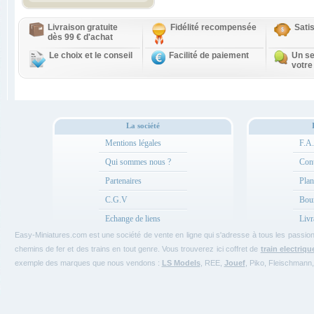
Livraison gratuite
Fidélité recompensée
Sati
dès 99 € d'achat
Le choix et le conseil
Facilité de paiement
Un se
votre
La société
Mentions légales
F.A
Qui sommes nous ?
Cont
Partenaires
Plan
C.G.V
Bou
Echange de liens
Livr
Easy-Miniatures.com est une société de vente en ligne qui s'adresse à tous les passi
chemins de fer et des trains en tout genre. Vous trouverez ici coffret de
train electriqu
exemple des marques que nous vendons :
LS Models
, REE,
Jouef
, Piko, Fleischmann,