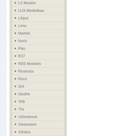
LS Models
LUX-Modellbau
Liliput
Lima
Marklin
Noch
Piko
R37
REE Modeles
Rivarossi
Roco
SAI
Seuthe
TAB
Trix
Uhlenbrock
Viessmann
Vitrains