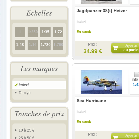
Echelles
Jagdpanzer 38(t) Hetzer
Italeri
I
1:350
1:35
1:72
En stock
Prix :
1:48
1:16
1:720
1:700
Ajouter
au panie
34.99 €
Les marques
info
1:4
Italeri
Tamiya
Sea Hurricane
Tranches de prix
Italeri
En stock
10 à 25 €
Prix :
Ajouter
25 à 50 €