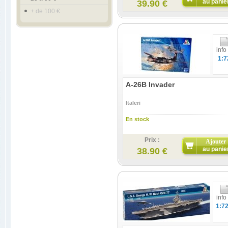
au panie
39.90 €
+ de 100 €
info
1:7
A-26B Invader
Italeri
En stock
Prix :
Ajouter
au panie
38.90 €
info
1:7