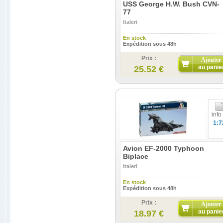
USS George H.W. Bush CVN-
77
Italeri
En stock
Expédition sous 48h
Prix :
Ajouter
au panie
25.52 €
info
1:7
Avion EF-2000 Typhoon
Biplace
Italeri
En stock
Expédition sous 48h
Prix :
Ajouter
au panie
18.97 €