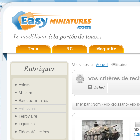
Train
RC
Maquette
Vous êtes ici :
Accueil
>
Militaire
Rubriques
Vos critères de rec
Avions
Italeri
Militaire
Bateaux mlitaires
Trier par :
Nom
-
Prix croissant
-
Prix d
Véhicules
Ferroviaire
Figurines
info
Pièces détachées
1:3