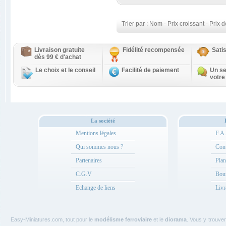
Trier par :
Nom
-
Prix croissant
-
Prix d
Livraison gratuite
Fidélité recompensée
Sati
dès 99 € d'achat
Le choix et le conseil
Facilité de paiement
Un se
votre
La société
Mentions légales
F.A
Qui sommes nous ?
Cont
Partenaires
Plan
C.G.V
Bou
Echange de liens
Livr
Easy-Miniatures.com, tout pour le
modélisme ferroviaire
et le
diorama
. Vous y trouve