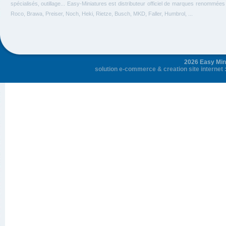
spécialisés, outillage... Easy-Miniatures est distributeur officiel de marques renommée
Roco, Brawa, Preiser, Noch, Heki, Rietze, Busch, MKD, Faller, Humbrol, ...
2026 Easy Mini
solution e-commerce
&
creation site internet