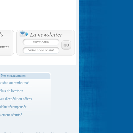
ls
La newsletter
tuces
Nos engagements
tisfait ou remboursé
lais de livraison
ais d'expédition offerts
délité récompensée
iement sécurisé