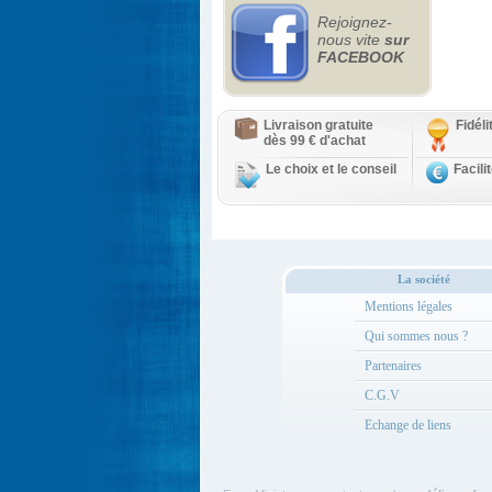
Rejoignez-
nous vite
sur
FACEBOOK
Livraison gratuite
Fidél
dès 99 € d'achat
Le choix et le conseil
Facili
La société
Mentions légales
Qui sommes nous ?
Partenaires
C.G.V
Echange de liens