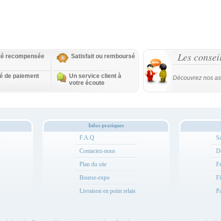
Les consei
ité recompensée
Satisfait ou remboursé
té de paiement
Un service client à
Découvrez nos as
votre écoute
Infos pratiques
F.A.Q
Sa
Contactez-nous
Dé
Plan du site
Fr
Bourse-expo
Fi
Livraison en point relais
Pa