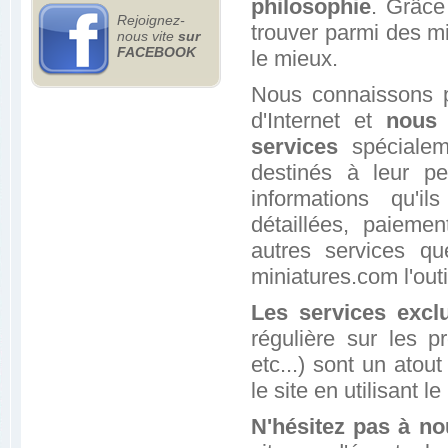
philosophie
. Grâce
Rejoignez-
trouver parmi des mi
nous vite
sur
FACEBOOK
le mieux.
Nous connaissons p
d'Internet et
nous 
services
spécialeme
destinés à leur pe
informations qu'il
détaillées, paieme
autres services q
miniatures.com l'outi
Les services exclu
régulière sur les pr
etc...) sont un atou
le site en utilisant le
N'hésitez pas à no