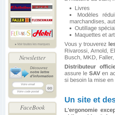
Livres
Modèles rédui
marchandises, auto
Outillage spécia
Maquettes et art
Vous y trouverez
le
Voir toutes les marques
Rivarossi, Arnold, E
Newsletter
Busch, MKD, Faller, 
Distributeur offi
Découvrez
notre lettre
assure le
SAV
en ac
d'information
si besoin la mise e
Un site et d
FaceBook
L'ergonomie except