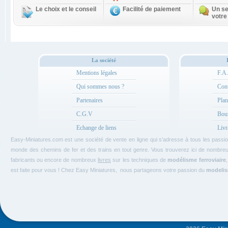
Le choix et le conseil
Facilité de paiement
Un se
votre
La société
Mentions légales
F.A
Qui sommes nous ?
Cont
Partenaires
Plan
C.G.V
Bou
Echange de liens
Livr
Easy-Miniatures.com est une société de vente en ligne qui s'adresse à tous les pass
monde des chemins de fer et des trains en tout genre. Vous trouverez ici de nombre
fabricants ou encore de nombreux
livres
sur les techniques de
modélisme ferroviaire
est faite pour vous ! Chez Easy Miniatures, nous partageons votre passion du
modelism