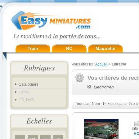
Train
RC
Maquette
Vous êtes ici :
Accueil
>
Librairie
Rubriques
Vos critères de rec
Catalogues
Electrotren
Livres
CD, DVD
Trier par :
Nom
-
Prix croissant
-
Prix d
Echelles
info
H