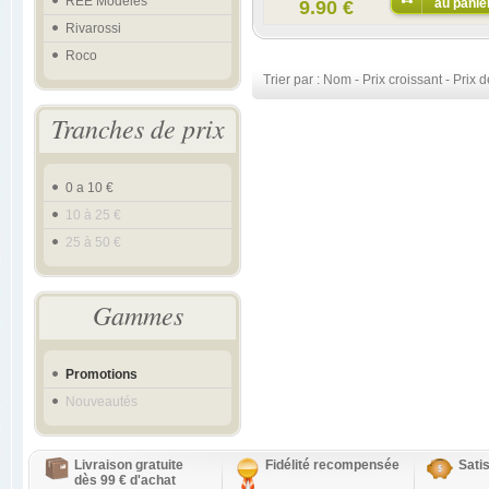
REE Modeles
au panie
9.90 €
Rivarossi
Roco
Trier par :
Nom
-
Prix croissant
-
Prix d
Tranches de prix
0 a 10 €
10 à 25 €
25 à 50 €
Gammes
Promotions
Nouveautés
Livraison gratuite
Fidélité recompensée
Sati
dès 99 € d'achat