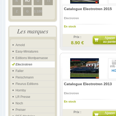
N
HO
O
TT
Catalogue Electrotren 2015
Z
G
1:100
Electrotren
En stock
Les marques
Prix :
Ajouter
au panie
8.90 €
Arnold
Easy-Miniatures
Editions Montparnasse
Electrotren
info
H
Faller
Fleischmann
Catalogue Electrotren 2013
Fleurus Editions
Hornby
Electrotren
LR Presse
En stock
Noch
Preiser
Prix :
Ajouter