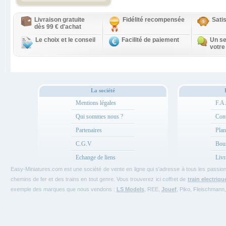
Livraison gratuite
Fidélité recompensée
Sati
dès 99 € d'achat
Le choix et le conseil
Facilité de paiement
Un se
votre
La société
Mentions légales
F.A
Qui sommes nous ?
Cont
Partenaires
Plan
C.G.V
Bou
Echange de liens
Livr
Easy-Miniatures.com est une société de vente en ligne qui s'adresse à tous les passi
chemins de fer et des trains en tout genre. Vous trouverez ici coffret de
train electriqu
exemple des marques que nous vendons :
LS Models
, REE,
Jouef
, Piko, Fleischmann,