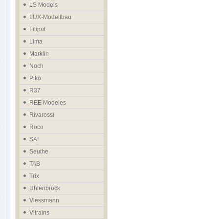
LS Models
LUX-Modellbau
Liliput
Lima
Marklin
Noch
Piko
R37
REE Modeles
Rivarossi
Roco
SAI
Seuthe
TAB
Trix
Uhlenbrock
Viessmann
Vitrains