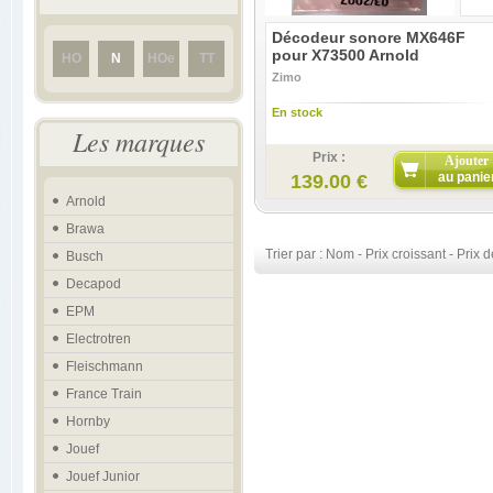
Décodeur sonore MX646F
pour X73500 Arnold
HO
N
HOe
TT
Zimo
En stock
Les marques
Prix :
Ajouter
au panie
139.00 €
Arnold
Brawa
Trier par :
Nom
-
Prix croissant
-
Prix d
Busch
Decapod
EPM
Electrotren
Fleischmann
France Train
Hornby
Jouef
Jouef Junior