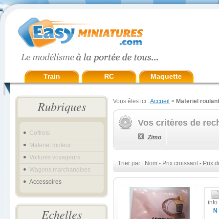
Train
RC
Maquette
Vous êtes ici :
Accueil
>
Materiel roulan
Rubriques
Vos critères de rec
Coffrets
Zimo
Materiel moteur
Voitures voyageurs
Trier par :
Nom
-
Prix croissant
-
Prix d
Wagons marchandises
Accessoires
info
Echelles
N