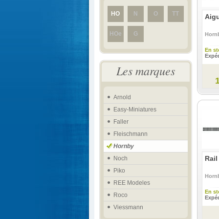
HO
N
O
TT
Aigu
HOe
G
Horn
En st
Expéd
Les marques
Arnold
Easy-Miniatures
Faller
Fleischmann
Hornby
Rail
Noch
Piko
Horn
REE Modeles
En st
Roco
Expéd
Viessmann