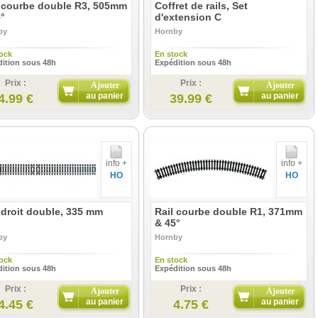
l courbe double R3, 505mm
Coffret de rails, Set
°
d'extension C
by
Hornby
ock
En stock
ition sous 48h
Expédition sous 48h
Prix :
Prix :
Ajouter
Ajouter
au panier
au panier
4.99 €
39.99 €
info +
info +
HO
HO
 droit double, 335 mm
Rail courbe double R1, 371mm
& 45°
by
Hornby
ock
En stock
ition sous 48h
Expédition sous 48h
Prix :
Prix :
Ajouter
Ajouter
au panier
au panier
4.45 €
4.75 €