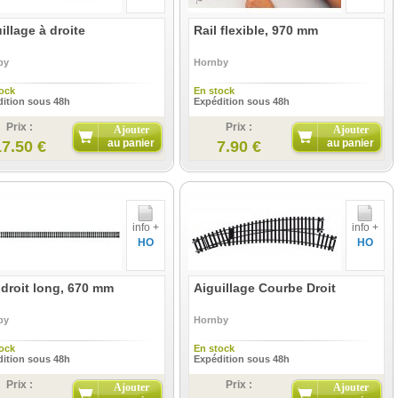
illage à droite
Rail flexible, 970 mm
by
Hornby
ock
En stock
ition sous 48h
Expédition sous 48h
Prix :
Prix :
Ajouter
Ajouter
au panier
au panier
17.50 €
7.90 €
info +
info +
HO
HO
 droit long, 670 mm
Aiguillage Courbe Droit
by
Hornby
ock
En stock
ition sous 48h
Expédition sous 48h
Prix :
Prix :
Ajouter
Ajouter