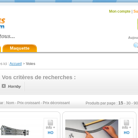
Mon compte
|
Su
Aujou
Maquette
s ici :
Accueil
>
Voies
Vos critères de recherches :
Hornby
15
ar :
Nom
-
Prix croissant
-
Prix décroissant
Produits par page :
-
30
-
90
info +
info +
HO
HO