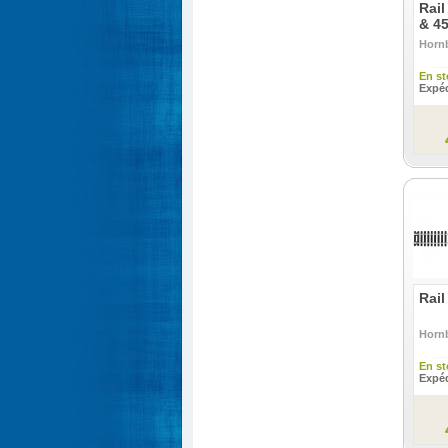
Rai
& 45
Horn
En st
Expéd
Rail
Horn
En st
Expéd