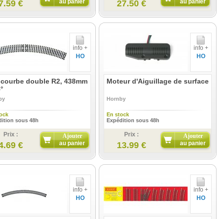
au panier
au panier
7.59 €
27.50 €
info +
info +
HO
HO
l courbe double R2, 438mm
Moteur d'Aiguillage de surface
°
by
Hornby
ock
En stock
ition sous 48h
Expédition sous 48h
Prix :
Prix :
Ajouter
Ajouter
au panier
au panier
4.69 €
13.99 €
info +
info +
HO
HO