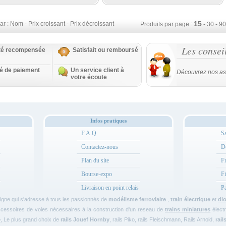
15
ar :
Nom
-
Prix croissant
-
Prix décroissant
Produits par page :
-
30
-
90
Les consei
ité recompensée
Satisfait ou remboursé
té de paiement
Un service client à
Découvrez nos as
votre écoute
Infos pratiques
F.A.Q
Sa
Contactez-nous
Dé
Plan du site
Fr
Bourse-expo
Fi
Livraison en point relais
Pa
igne qui s'adresse à tous les passionnés de
modélisme ferroviaire
,
train électrique
et
di
ccessoires de voies nécessaires à la construction d'un reseau de
trains miniatures
électr
e
, Le plus grand choix de
rails Jouef
Hornby
, rails Piko, rails Fleischmann, Rails Arnold,
rail