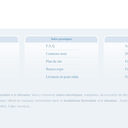
Infos pratiques
F.A.Q
Sa
Contactez-nous
Dé
Plan du site
Fr
Bourse-expo
Fi
Livraison en point relais
Pa
oviaire
et le
diorama
. Vous y trouverez
trains electriques
, maquettes, accessoires de décor
ributeur officiel de marques renommées dans le
modelisme ferroviaire
et le
diorama
: Jouef,
KD, Faller, Humbrol, ...