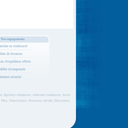
Nos engagements
tisfait ou remboursé
lais de livraison
ais d'expédition offerts
délité récompensée
iement sécurisé
, figurines miniatures, véhicules miniatures, livres
 Piko, Fleischmann, Rivarossi, Arnold, Electrotren,