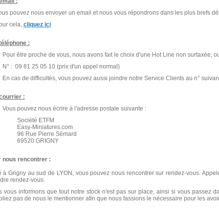
email :
 pouvez nous envoyer un email et nous vous répondrons dans les plus brefs déla
r cela,
cliquez ici
téléphone :
Pour être proche de vous, nous avons fait le choix d'une Hot Line non surtaxée, o
N° :
09 81 25 05 10
(prix d'un appel normal)
En cas de difficultés, vous pouvez aussi joindre notre Service Clients au n° suivan
courrier :
Vous pouvez nous écrire à l'adresse postale suivante :
Société ETFM
Easy-Miniatures.com
96 Rue Pierre Sémard
69520
GRIGNY
 nous rencontrer :
é à Grigny au sud de LYON, vous pouvez nous rencontrer sur rendez-vous. Appel
dre rendez-vous.
 vous informons que tout notre stock n'est pas sur place, ainsi si vous passez da
bliez pas de nous le mentionner afin que nous fassions le nécessaire pour les avoir