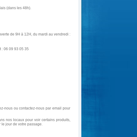
is (dans les 48h).
uverte de 9H à 12H, du mardi au vendredi :
t : 06 09 93 05 35
ez-nous ou contactez-nous par email pour
ns nos locaux pour voir certains produits,
 le jour de votre passage.