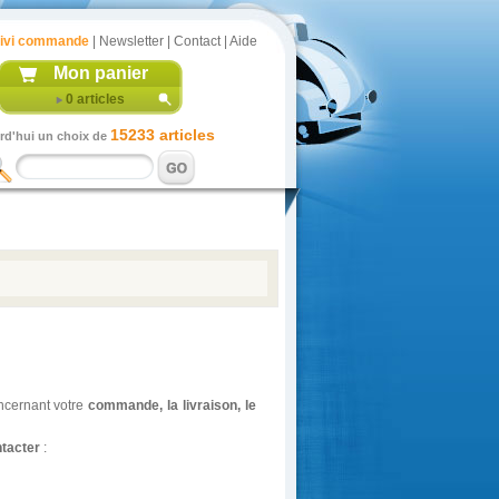
ivi commande
|
Newsletter
|
Contact
|
Aide
Mon panier
0
articles
15233 articles
rd'hui un choix de
oncernant votre
commande, la livraison, le
tacter
: