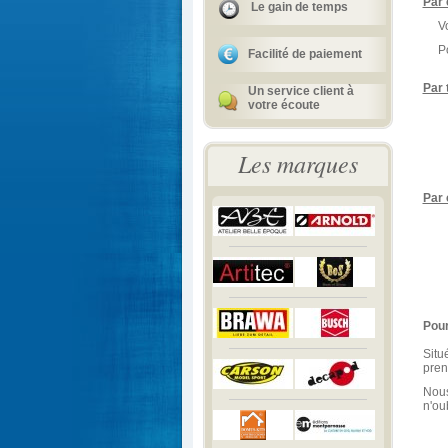
Par 
Le gain de temps
Vous
Pou
Facilité de paiement
Par 
Un service client à
votre écoute
Les marques
Par 
Pour
Situ
pren
Nous
n'ou