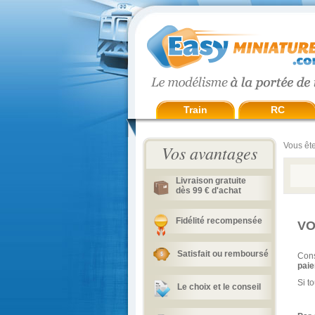
Train
RC
Vous ête
Vos avantages
Livraison gratuite
dès 99 € d'achat
Fidélité recompensée
VO
Satisfait ou remboursé
Cons
paie
Si t
Le choix et le conseil