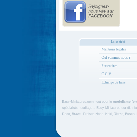
Rejoignez-
nous vite
sur
FACEBOOK
La société
Mentions légales
Qui sommes nous ?
Partenaires
C.G.V
Echange de liens
Easy-Miniatures.com, tout pour le
modélisme ferr
spécialisés, outillage... Easy-Miniatures est dist
Roco, Brawa, Preiser, Noch, Heki, Rietze, Busch, M