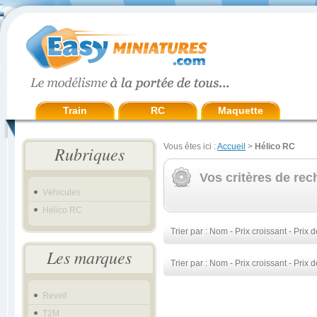
Train
RC
Maquette
Vous êtes ici :
Accueil
>
Hélico RC
Rubriques
Vos critères de rec
Véhicules
Hélico RC
Trier par :
Nom
-
Prix croissant
-
Prix d
Les marques
Trier par :
Nom
-
Prix croissant
-
Prix d
Revell
T2M