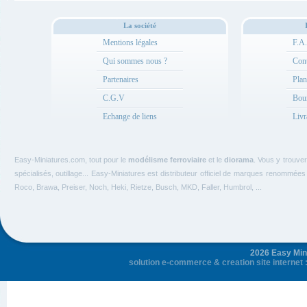
La société
Mentions légales
F.A
Qui sommes nous ?
Cont
Partenaires
Plan
C.G.V
Bou
Echange de liens
Livr
Easy-Miniatures.com, tout pour le
modélisme ferroviaire
et le
diorama
. Vous y trouve
spécialisés, outillage... Easy-Miniatures est distributeur officiel de marques renommée
Roco, Brawa, Preiser, Noch, Heki, Rietze, Busch, MKD, Faller, Humbrol, ...
2026 Easy Mini
solution e-commerce
&
creation site internet