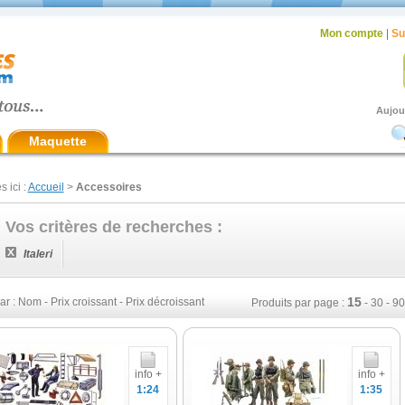
Mon compte
|
Su
Aujou
Maquette
s ici :
Accueil
>
Accessoires
Vos critères de recherches :
Italeri
15
ar :
Nom
-
Prix croissant
-
Prix décroissant
Produits par page :
-
30
-
90
info +
info +
1:24
1:35