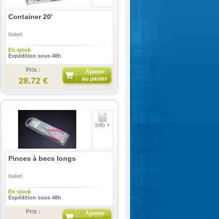
Container 20'
Italeri
En stock
Expédition sous 48h
Prix :
Ajouter
au panier
28.72 €
info +
Pinces à becs longs
Italeri
En stock
Expédition sous 48h
Prix :
Ajouter