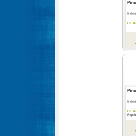
Pinc
Italeri
En st
Pinc
Italeri
En st
Expéd