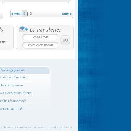
1
|
2
Préc.
Suiv.
ls
La newsletter
tuces
Nos engagements
tisfait ou remboursé
lais de livraison
ais d'expédition offerts
délité récompensée
iement sécurisé
, figurines miniatures, véhicules miniatures, livres