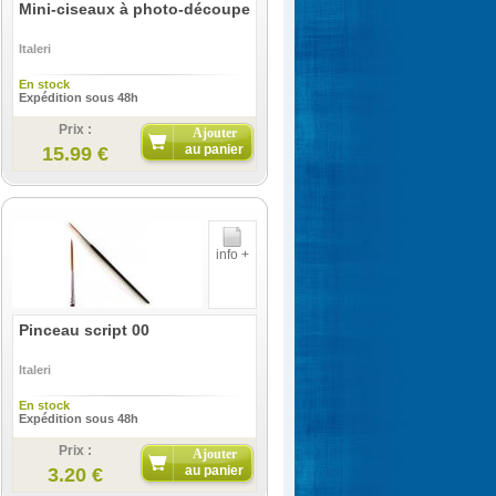
Mini-ciseaux à photo-découpe
Italeri
En stock
Expédition sous 48h
Prix :
Ajouter
au panier
15.99 €
info +
Pinceau script 00
Italeri
En stock
Expédition sous 48h
Prix :
Ajouter
au panier
3.20 €