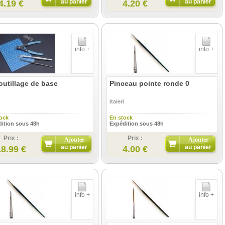
au panier
au panier
4.19 €
4.20 €
info +
info +
outillage de base
Pinceau pointe ronde 0
Italeri
ock
En stock
ition sous 48h
Expédition sous 48h
Prix :
Prix :
Ajouter
Ajouter
au panier
au panier
18.99 €
4.00 €
info +
info +