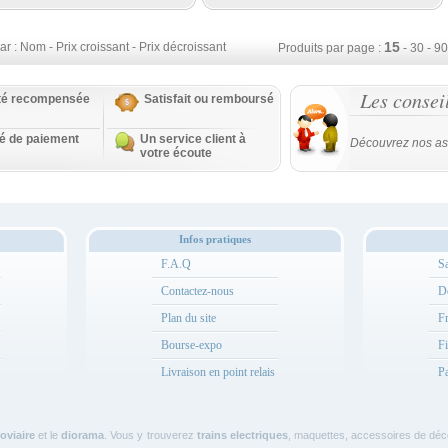
15
ar :
Nom
-
Prix croissant
-
Prix décroissant
Produits par page :
-
30
-
90
Les consei
ité recompensée
Satisfait ou remboursé
té de paiement
Un service client à
Découvrez nos as
votre écoute
Infos pratiques
F.A.Q
Sa
Contactez-nous
Dé
Plan du site
Fr
Bourse-expo
Fi
Livraison en point relais
Pa
oviaire
et le
diorama
. Vous y trouverez
trains electriques
, maquettes, accessoires de décor