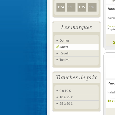
1:24
1:16
1:35
1:48
Acc
Italeri
Les marques
En st
Expéd
Domus
Italeri
Revell
Tamiya
Tranches de prix
Pinc
0 a 10 €
Italeri
10 à 25 €
En st
25 à 50 €