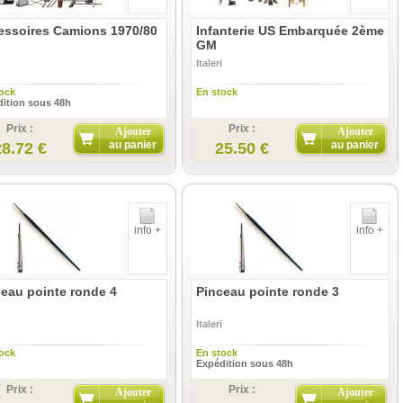
essoires Camions 1970/80
Infanterie US Embarquée 2ème
GM
Italeri
ock
En stock
ition sous 48h
Prix :
Prix :
Ajouter
Ajouter
au panier
au panier
28.72 €
25.50 €
info +
info +
eau pointe ronde 4
Pinceau pointe ronde 3
Italeri
ock
En stock
Expédition sous 48h
Prix :
Prix :
Ajouter
Ajouter