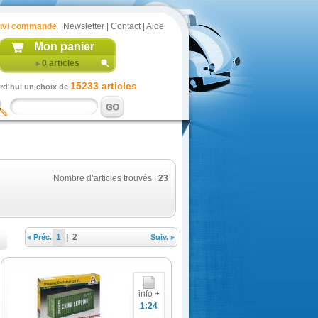
ivi commande
|
Newsletter
|
Contact
|
Aide
Mon panier
0
articles
15233 articles
rd'hui un choix de
Nombre d’articles trouvés :
23
1
|
2
Préc.
Suiv.
info +
1:24