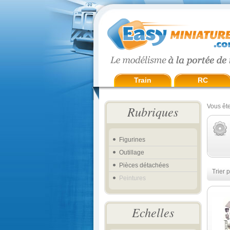
Train
RC
Vous ête
Rubriques
Figurines
Outillage
Pièces détachées
Trier p
Peintures
Echelles