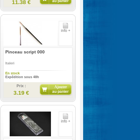
au panier
11.38 €
info +
Pinceau script 000
Italeri
En stock
Expédition sous 48h
Prix :
Ajouter
au panier
3.19 €
info +