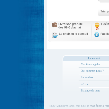
Trier p
Livraison gratuite
Fidél
dès 99 € d'achat
Le choix et le conseil
Facili
La société
Mentions légales
Qui sommes nous ?
Partenaires
C.G.V
Echange de liens
Easy-Miniatures.com, tout pour le
modélisme ferr