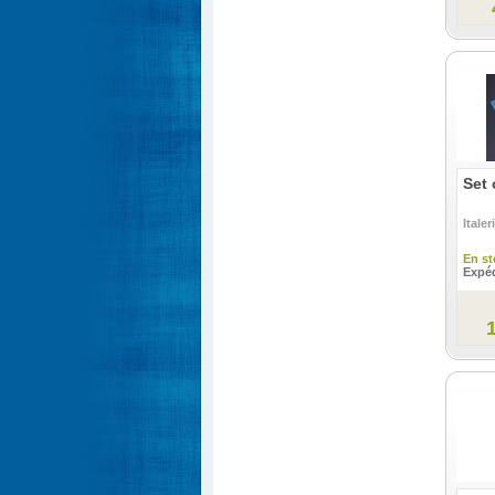
Set 
Italeri
En st
Expéd