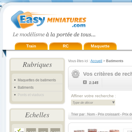
Train
RC
Maquette
Vous êtes ici :
Accueil
>
Batiments
Rubriques
Vos critères de rec
Maquettes de batiments
1:145
Batiments
Ponts et viaducs
Affiner votre recherche :
Type de décor
Echelles
Trier par :
Nom
-
Prix croissant
-
Prix d