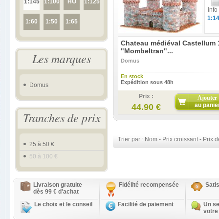
1:145
1:100
HO
1:125
info
1:1
1:60
1:50
1:65
Chateau médiéval Castellum 
"Mombeltran"...
Les marques
Domus
En stock
Expédition sous 48h
Domus
Prix :
Ajouter
au panie
44.90 €
Tranches de prix
Trier par :
Nom
-
Prix croissant
-
Prix d
25 à 50 €
50 à 100 €
Livraison gratuite
Fidélité recompensée
Sati
dès 99 € d'achat
Le choix et le conseil
Facilité de paiement
Un se
votre