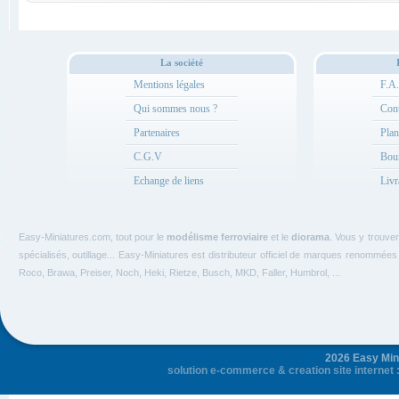
La société
Mentions légales
F.A
Qui sommes nous ?
Cont
Partenaires
Plan
C.G.V
Bou
Echange de liens
Livr
Easy-Miniatures.com, tout pour le
modélisme ferroviaire
et le
diorama
. Vous y trouve
spécialisés, outillage... Easy-Miniatures est distributeur officiel de marques renommée
Roco, Brawa, Preiser, Noch, Heki, Rietze, Busch, MKD, Faller, Humbrol, ...
2026 Easy Mini
solution e-commerce
&
creation site internet