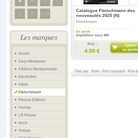
N
HO
O
TT
Catalogue Fleischmann des
Z
G
1:100
nouveautés 2025 (N)
Fleischmann
En stock
Les marques
Expédition sous 48h
Prix :
Ajouter
au panie
4.50 €
Arnold
Easy-Miniatures
Editions Montparnasse
Trier par :
Nom
-
Prix croissant
-
Prix d
Electrotren
Faller
Fleischmann
Fleurus Editions
Hornby
LR Presse
Noch
Preiser