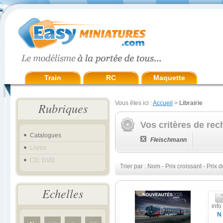
Train
RC
Maquette
Vous êtes ici :
Accueil
>
Librairie
Rubriques
Vos critères de rec
Catalogues
Fleischmann
Livres
CD, DVD
Trier par :
Nom
-
Prix croissant
-
Prix d
Echelles
info
N