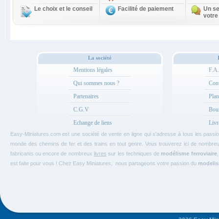
Le choix et le conseil
Facilité de paiement
Un se
votre
La société
Mentions légales
F.A
Qui sommes nous ?
Cont
Partenaires
Plan
C.G.V
Bou
Echange de liens
Livr
Easy-Miniatures.com est une société de vente en ligne qui s'adresse à tous les pass
monde des chemins de fer et des trains en tout genre. Vous trouverez ici de nombre
fabricants ou encore de nombreux
livres
sur les techniques de
modélisme ferroviaire
est faite pour vous ! Chez Easy Miniatures, nous partageons votre passion du
modelism