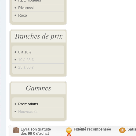
REE Modeles
Rivarossi
Roco
Tranches de prix
0 a 10 €
10 à 25 €
25 à 50 €
Gammes
Promotions
Nouveautés
Livraison gratuite
Fidélité recompensée
Sati
dès 99 € d'achat