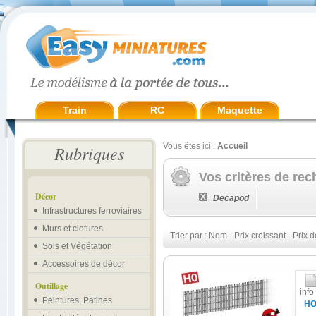
Train
RC
Maquette
Vous êtes ici :
Accueil
Rubriques
Vos critères de rec
Décor
Decapod
Infrastructures ferroviaires
Murs et clotures
Trier par :
Nom
-
Prix croissant
-
Prix d
Sols et Végétation
Accessoires de décor
Outillage
info
Peintures, Patines
H