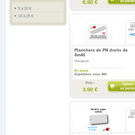
au panie
6.90 €
0 a 10 €
10 à 25 €
info
H
Planchers de PN droits de
8m40
Decapod
En stock
Expédition sous 48h
Prix :
Ajouter
au panie
3.90 €
info