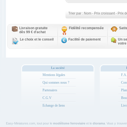
Trier par :
Nom
-
Prix croissant
-
Prix d
Livraison gratuite
Fidélité recompensée
Sati
dès 99 € d'achat
Le choix et le conseil
Facilité de paiement
Un se
votre
La société
Mentions légales
F.A
Qui sommes nous ?
Cont
Partenaires
Plan
C.G.V
Bou
Echange de liens
Livr
Easy-Miniatures.com, tout pour le
modélisme ferroviaire
et le
diorama
. Vous y trouve