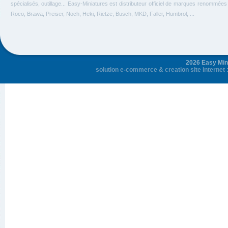
spécialisés, outillage... Easy-Miniatures est distributeur officiel de marques renommée
Roco, Brawa, Preiser, Noch, Heki, Rietze, Busch, MKD, Faller, Humbrol, ...
2026 Easy Mini
solution e-commerce
&
creation site internet