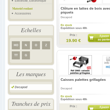
Electricité, Electronique
Materiel roulant
Clôture en lattes de bois ave
piquets
Accessoires
Decapod
En stock
Echelles
Expédition sous 48h
Prix :
Ajouter
au panie
19.90 €
HO
N
O
Z
TT
G
info
H
Les marques
Caisses palettes grillagées
Decapod
Decapod
En stock
Expédition sous 48h
Tranches de prix
Prix :
Ajouter