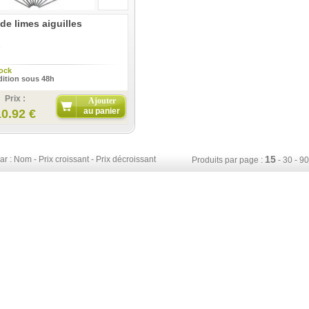
de limes aiguilles
ock
ition sous 48h
Prix :
Ajouter
au panier
10.92 €
15
ar :
Nom
-
Prix croissant
-
Prix décroissant
Produits par page :
-
30
-
90