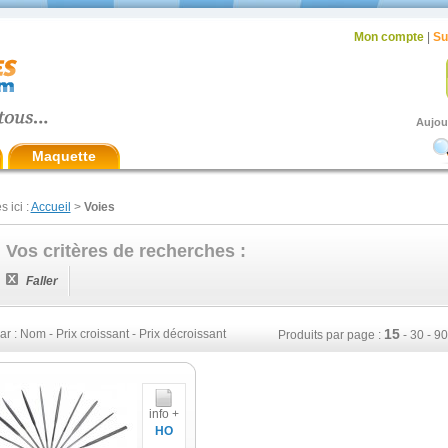
Mon compte
|
Su
Aujou
Maquette
s ici :
Accueil
>
Voies
Vos critères de recherches :
Faller
15
ar :
Nom
-
Prix croissant
-
Prix décroissant
Produits par page :
-
30
-
90
info +
HO