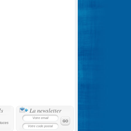
ls
La newsletter
tuces