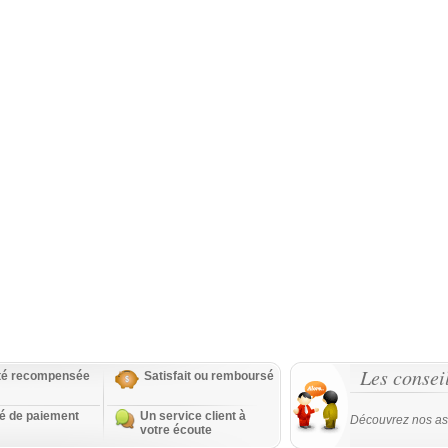
Les consei
ité recompensée
Satisfait ou remboursé
té de paiement
Un service client à
Découvrez nos as
votre écoute