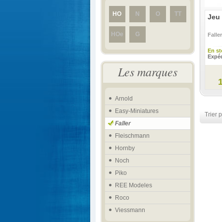
HO
N
O
TT
Jeu 
HOe
G
Faller
En st
Expéd
Les marques
Arnold
Easy-Miniatures
Trier p
Faller
Fleischmann
Hornby
Noch
Piko
REE Modeles
Roco
Viessmann