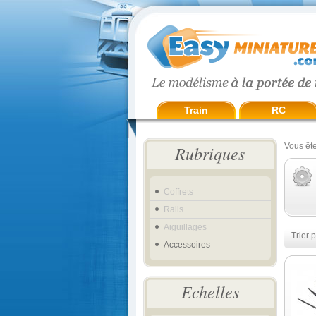
Train
RC
Vous ête
Rubriques
Coffrets
Rails
Aiguillages
Trier p
Accessoires
Echelles