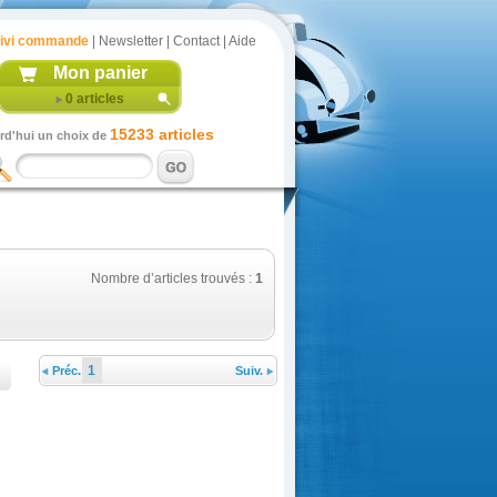
ivi commande
|
Newsletter
|
Contact
|
Aide
Mon panier
0
articles
15233 articles
rd'hui un choix de
Nombre d’articles trouvés :
1
1
Préc.
Suiv.