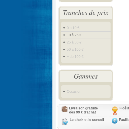
Tranches de prix
0 a 10 €
10 à 25 €
25 à 50 €
50 à 100 €
+ de 100 €
Gammes
Occasion
Livraison gratuite
Fidél
dès 99 € d'achat
Le choix et le conseil
Facili