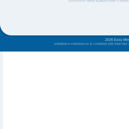
Accessoires
Roco R10520
Boitier à implu
2026 Easy Mini
solution e-commerce
&
creation site internet