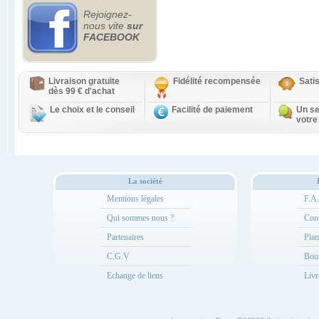
Rejoignez-
nous vite
sur
FACEBOOK
Livraison gratuite
Fidélité recompensée
Sati
dès 99 € d'achat
Le choix et le conseil
Facilité de paiement
Un se
votre
La société
Mentions légales
F.A
Qui sommes nous ?
Cont
Partenaires
Plan
C.G.V
Bou
Echange de liens
Livr