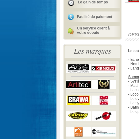
Le gain de temps
Facilité de paiement
Un service client à
votre écoute
DES
Les marques
Le ca
- Eche
- Nom
- Lang
Somma
- Sys
- Mach
- Loco
- Loco
- Les 
- Le s
- Bati
- Les 