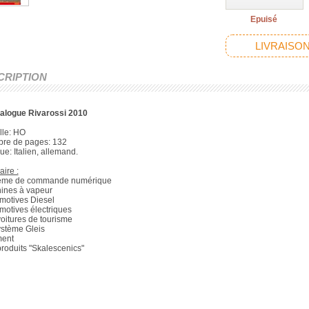
Epuisé
LIVRAISON
CRIPTION
talogue Rivarossi 2010
lle: HO
bre de pages: 132
ue: Italien, allemand.
ire :
tème de commande numérique
ines à vapeur
motives Diesel
motives électriques
voitures de tourisme
ystème Gleis
ment
produits "Skalescenics"