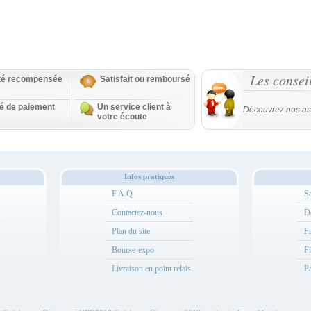
Les consei
ité recompensée
Satisfait ou remboursé
té de paiement
Un service client à
Découvrez nos as
votre écoute
Infos pratiques
F.A.Q
Sa
Contactez-nous
Dé
Plan du site
Fr
Bourse-expo
Fi
Livraison en point relais
Pa