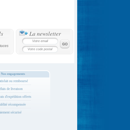
ls
La newsletter
tuces
Nos engagements
tisfait ou remboursé
lais de livraison
ais d'expédition offerts
délité récompensée
iement sécurisé