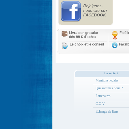
Rejoignez-
nous vite
sur
FACEBOOK
Livraison gratuite
Fidél
dès 99 € d'achat
Le choix et le conseil
Facili
La société
Mentions légales
Qui sommes nous ?
Partenaires
C.G.V
Echange de liens