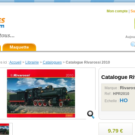
Mon compte
|
Su
Aujou
Maquette
s ici :
Accueil
>
Librairie
>
Catalogues
>
Catalogue Rivarossi 2010
Catalogue Ri
Rivaros
Marque :
Ref :
HPR2010
HO
Echelle :
9.79 €