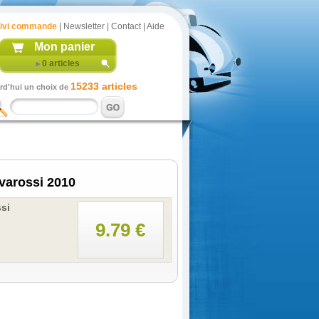
ivi commande
|
Newsletter
|
Contact
|
Aide
Mon panier
0
articles
15233 articles
rd'hui un choix de
varossi 2010
si
9.79 €