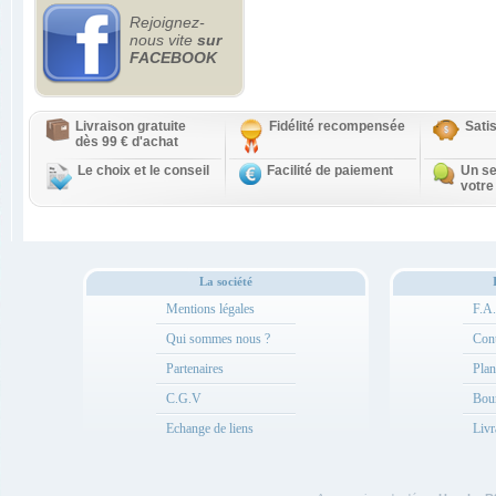
Rejoignez-
nous vite
sur
FACEBOOK
Livraison gratuite
Fidélité recompensée
Sati
dès 99 € d'achat
Le choix et le conseil
Facilité de paiement
Un se
votre
La société
Mentions légales
F.A
Qui sommes nous ?
Cont
Partenaires
Plan
C.G.V
Bou
Echange de liens
Livr