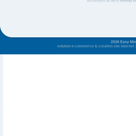
Accessoires de décor
Hornby R
2026 Easy Mini
solution e-commerce
&
creation site internet