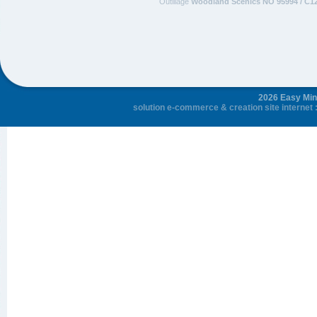
Outillage
Woodland Scenics NO 95994 / C1
2026 Easy Mini
solution e-commerce
&
creation site internet