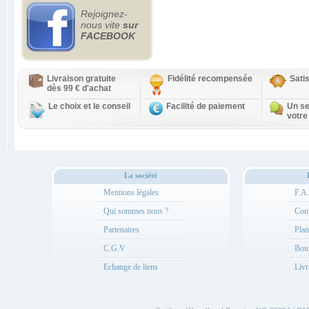
Rejoignez-
nous vite
sur
FACEBOOK
Livraison gratuite
Fidélité recompensée
Sati
dès 99 € d'achat
Le choix et le conseil
Facilité de paiement
Un se
votre
La société
Mentions légales
F.A
Qui sommes nous ?
Cont
Partenaires
Plan
C.G.V
Bou
Echange de liens
Livr