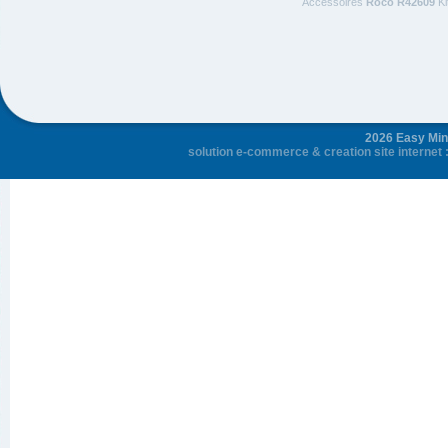
Accessoires
Roco R42609
Ki
2026 Easy Mini
solution e-commerce
&
creation site internet