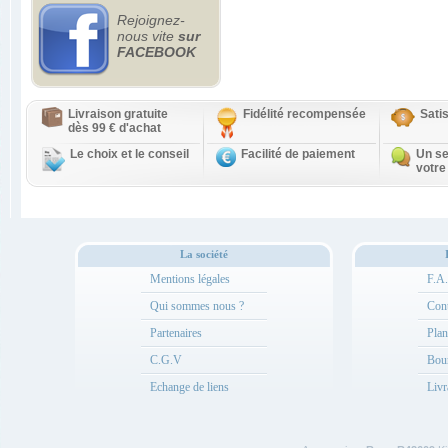
Rejoignez-
nous vite
sur
FACEBOOK
Livraison gratuite
Fidélité recompensée
Sati
dès 99 € d'achat
Le choix et le conseil
Facilité de paiement
Un se
votre
La société
Mentions légales
F.A
Qui sommes nous ?
Cont
Partenaires
Plan
C.G.V
Bou
Echange de liens
Livr