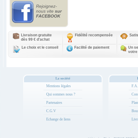
Rejoignez-
nous vite
sur
FACEBOOK
Livraison gratuite
Fidélité recompensée
Sati
dès 99 € d'achat
Le choix et le conseil
Facilité de paiement
Un se
votre
La société
Mentions légales
F.A
Qui sommes nous ?
Cont
Partenaires
Plan
C.G.V
Bou
Echange de liens
Livr