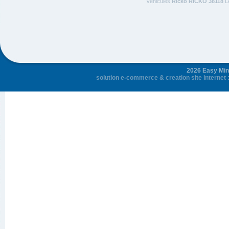
Véhicules
Ricko RICKO 38118
Le
2026 Easy Mini
solution e-commerce
&
creation site internet