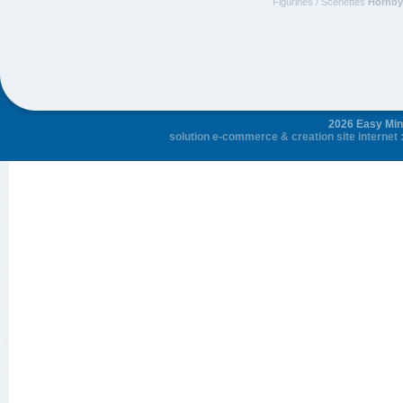
Figurines / Scenettes
Hornby
2026 Easy Mini
solution e-commerce
&
creation site internet