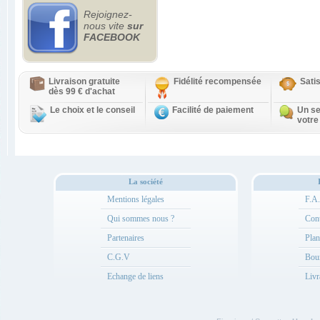
Rejoignez-
nous vite
sur
FACEBOOK
Livraison gratuite
Fidélité recompensée
Sati
dès 99 € d'achat
Le choix et le conseil
Facilité de paiement
Un se
votre
La société
Mentions légales
F.A
Qui sommes nous ?
Cont
Partenaires
Plan
C.G.V
Bou
Echange de liens
Livr