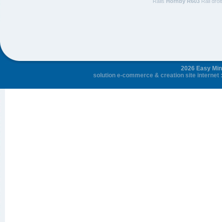
Rails
Hornby R603
Rail droi
2026 Easy Mini
solution e-commerce
&
creation site internet