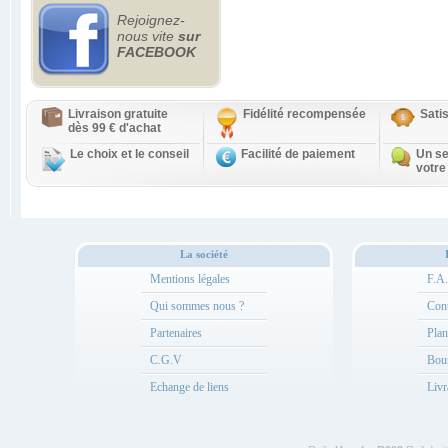
Rejoignez-
nous vite
sur
FACEBOOK
Livraison gratuite
Fidélité recompensée
Sati
dès 99 € d'achat
Le choix et le conseil
Facilité de paiement
Un se
votre
La société
Mentions légales
F.A
Qui sommes nous ?
Cont
Partenaires
Plan
C.G.V
Bou
Echange de liens
Livr