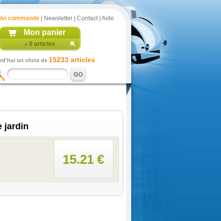
ivi commande
|
Newsletter
|
Contact
|
Aide
Mon panier
0
articles
15233 articles
rd'hui un choix de
 jardin
15.21 €