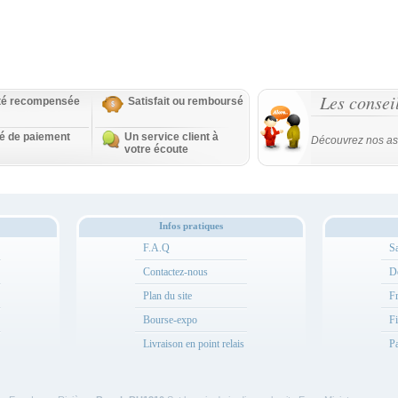
Les consei
ité recompensée
Satisfait ou remboursé
té de paiement
Un service client à
Découvrez nos as
votre écoute
Infos pratiques
F.A.Q
Sa
Contactez-nous
Dé
Plan du site
Fr
Bourse-expo
Fi
Livraison en point relais
Pa