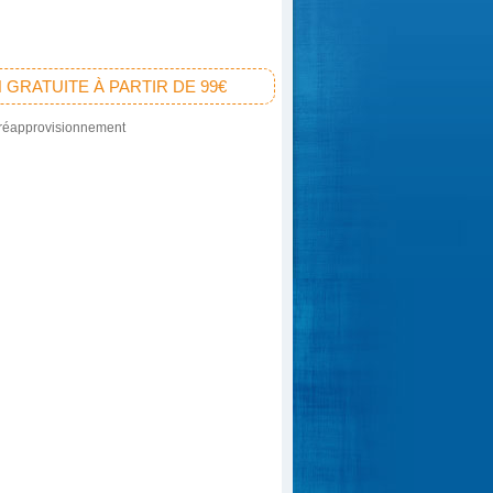
 GRATUITE À PARTIR DE 99€
 réapprovisionnement