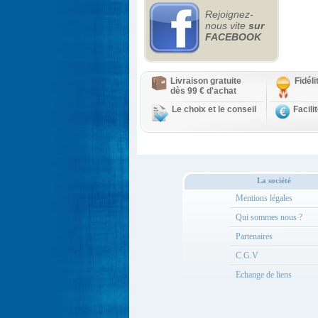
Rejoignez-
nous vite
sur
FACEBOOK
Livraison gratuite
Fidél
dès 99 € d'achat
Le choix et le conseil
Facili
La société
Mentions légales
Qui sommes nous ?
Partenaires
C.G.V
Echange de liens