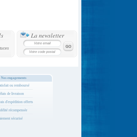
ls
La newsletter
tuces
Nos engagements
tisfait ou remboursé
lais de livraison
ais d'expédition offerts
délité récompensée
iement sécurisé