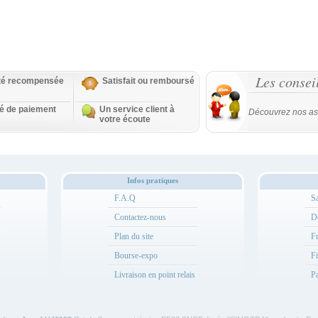
Les consei
ité recompensée
Satisfait ou remboursé
té de paiement
Un service client à
Découvrez nos as
votre écoute
Infos pratiques
F.A.Q
Sa
Contactez-nous
Dé
Plan du site
Fr
Bourse-expo
Fi
Livraison en point relais
Pa