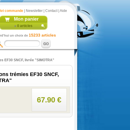
ivi commande
|
Newsletter
|
Contact
|
Aide
Mon panier
0
articles
15233 articles
rd'hui un choix de
ies EF30 SNCF, livrée "SIMOTRA"
ons trémies EF30 SNCF,
OTRA"
67.90 €