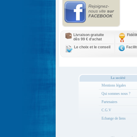
Rejoignez-
nous vite
sur
FACEBOOK
Livraison gratuite
Fidél
dès 99 € d'achat
Le choix et le conseil
Facili
La société
Mentions légales
Qui sommes nous ?
Partenaires
C.G.V
Echange de liens