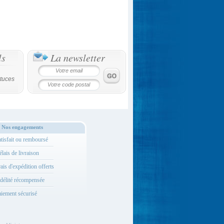
ls
La newsletter
tuces
Nos engagements
tisfait ou remboursé
lais de livraison
ais d'expédition offerts
délité récompensée
iement sécurisé