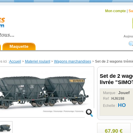
Mon compte
|
Su
Aujou
Maquette
s ici :
Accueil
>
Materiel roulant
>
Wagons marchandises
>
Set de 2 wagons trém
Set de 2 wag
livrée "SIM
Jouef
Marque :
Ref :
HJ6198
HO
Echelle :
67.90 €