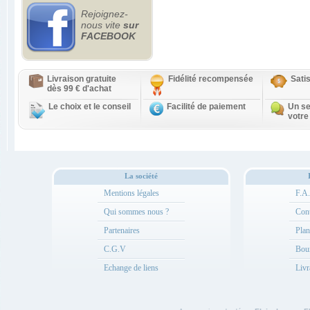
Rejoignez-
nous vite
sur
FACEBOOK
Livraison gratuite
Fidélité recompensée
Sati
dès 99 € d'achat
Le choix et le conseil
Facilité de paiement
Un se
votre
La société
Mentions légales
F.A
Qui sommes nous ?
Cont
Partenaires
Plan
C.G.V
Bou
Echange de liens
Livr