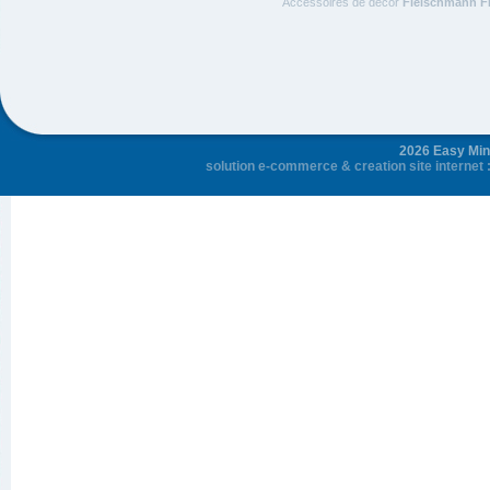
Accessoires de décor
Fleischmann F
2026 Easy Mini
solution e-commerce
&
creation site internet