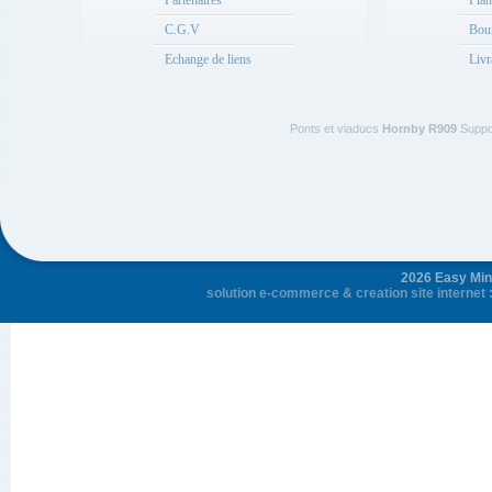
Partenaires
Plan
C.G.V
Bou
Echange de liens
Livr
Ponts et viaducs
Hornby R909
Suppor
2026 Easy Mini
solution e-commerce
&
creation site internet