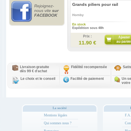
Grands piliers pour rail
Rejoignez-
nous vite
sur
FACEBOOK
Hornby
En stock
Expédition sous 48h
Prix :
Ajouter
au panie
11.90 €
Livraison gratuite
Fidélité recompensée
Sati
dès 99 € d'achat
Le choix et le conseil
Facilité de paiement
Un se
votre
La société
Mentions légales
F.A
Qui sommes nous ?
Cont