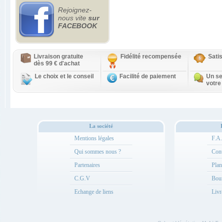
Rejoignez-
nous vite
sur
FACEBOOK
Livraison gratuite
Fidélité recompensée
Sati
dès 99 € d'achat
Le choix et le conseil
Facilité de paiement
Un se
votre
La société
Mentions légales
F.A
Qui sommes nous ?
Cont
Partenaires
Plan
C.G.V
Bou
Echange de liens
Livr