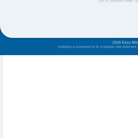
Sols et Végétation
Heki
Ta
2026 Easy Mini
solution e-commerce
&
creation site internet