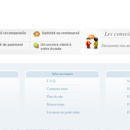
Les consei
ité recompensée
Satisfait ou remboursé
té de paiement
Un service client à
Découvrez nos as
votre écoute
Infos pratiques
F.A.Q
Sa
Contactez-nous
Dé
Plan du site
Fr
Bourse-expo
Fi
Livraison en point relais
Pa