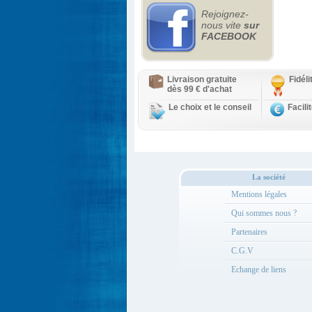
Rejoignez-
nous vite
sur
FACEBOOK
Livraison gratuite
Fidél
dès 99 € d'achat
Le choix et le conseil
Facili
La société
Mentions légales
Qui sommes nous ?
Partenaires
C.G.V
Echange de liens