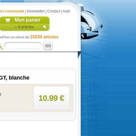
ivi commande
|
Newsletter
|
Contact
|
Aide
Mon panier
0
articles
15233 articles
rd'hui un choix de
GT, blanche
6
10.99 €