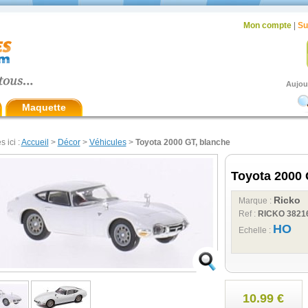
Mon compte
|
Su
Aujou
Maquette
s ici :
Accueil
>
Décor
>
Véhicules
>
Toyota 2000 GT, blanche
Toyota 2000 
Ricko
Marque :
Ref :
RICKO 3821
HO
Echelle :
10.99 €