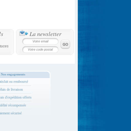
ls
La newsletter
tuces
Nos engagements
tisfait ou remboursé
lais de livraison
ais d'expédition offerts
délité récompensée
iement sécurisé