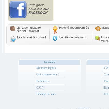
Rejoignez-
nous vite
sur
FACEBOOK
Livraison gratuite
Fidélité recompensée
Sati
dès 99 € d'achat
Le choix et le conseil
Facilité de paiement
Un se
votre
La société
Mentions légales
F.A
Qui sommes nous ?
Cont
Partenaires
Plan
C.G.V
Bou
Echange de liens
Livr