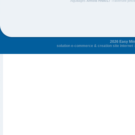
Aiguillages
Arnold HN8017
Traversée joncti
2026 Easy Mini
solution e-commerce
&
creation site internet