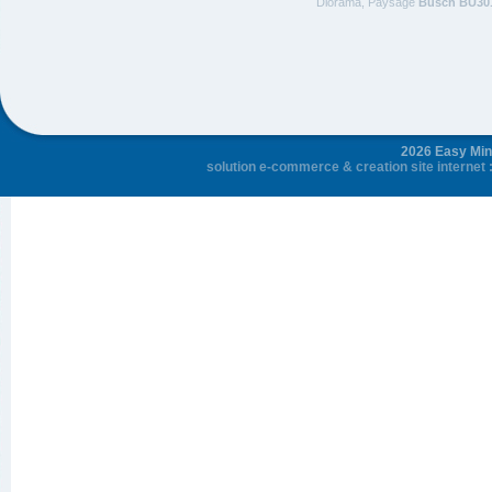
Diorama, Paysage
Busch BU30
2026 Easy Mini
solution e-commerce
&
creation site internet