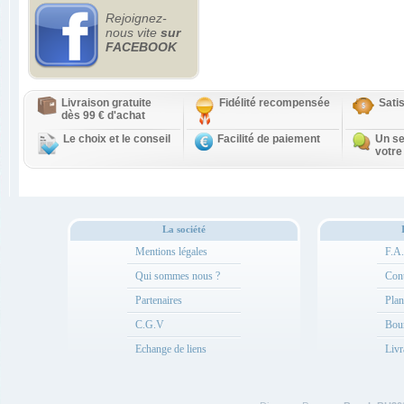
Rejoignez-
nous vite
sur
FACEBOOK
Livraison gratuite
Fidélité recompensée
Sati
dès 99 € d'achat
Le choix et le conseil
Facilité de paiement
Un se
votre
La société
Mentions légales
F.A
Qui sommes nous ?
Cont
Partenaires
Plan
C.G.V
Bou
Echange de liens
Livr