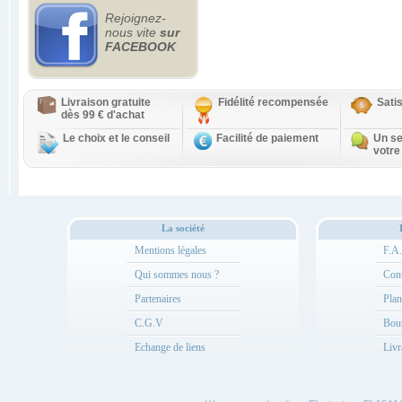
Rejoignez-
nous vite
sur
FACEBOOK
Livraison gratuite
Fidélité recompensée
Sati
dès 99 € d'achat
Le choix et le conseil
Facilité de paiement
Un se
votre
La société
Mentions légales
F.A
Qui sommes nous ?
Cont
Partenaires
Plan
C.G.V
Bou
Echange de liens
Livr