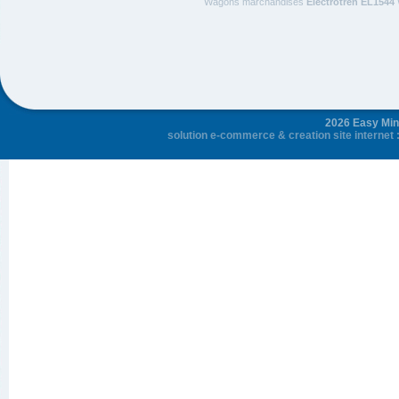
Wagons marchandises
Electrotren EL1544
2026 Easy Mini
solution e-commerce
&
creation site internet