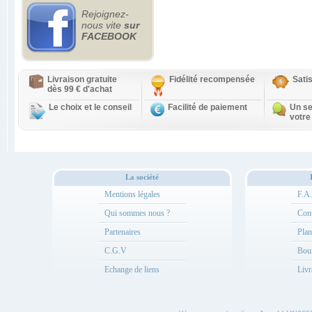
Rejoignez-
nous vite
sur
FACEBOOK
Livraison gratuite
Fidélité recompensée
Sati
dès 99 € d'achat
Le choix et le conseil
Facilité de paiement
Un se
votre
La société
Mentions légales
F.A
Qui sommes nous ?
Cont
Partenaires
Plan
C.G.V
Bou
Echange de liens
Livr