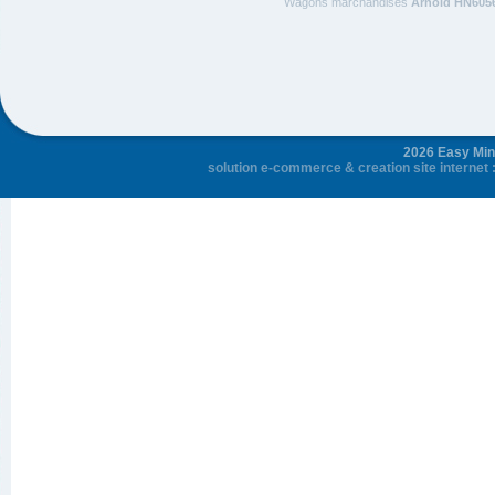
Wagons marchandises
Arnold HN605
2026 Easy Mini
solution e-commerce
&
creation site internet