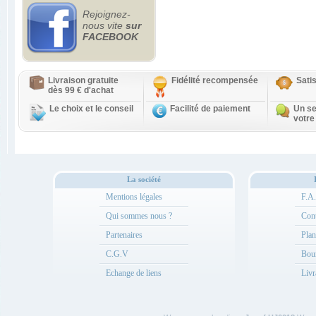
Rejoignez-
nous vite
sur
FACEBOOK
Livraison gratuite
Fidélité recompensée
Sati
dès 99 € d'achat
Le choix et le conseil
Facilité de paiement
Un se
votre
La société
Mentions légales
F.A
Qui sommes nous ?
Cont
Partenaires
Plan
C.G.V
Bou
Echange de liens
Livr