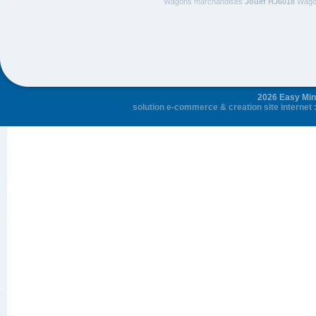
Wagons marchandises
Jouef HJ6018
Wagon
2026 Easy Mini
solution e-commerce
&
creation site internet