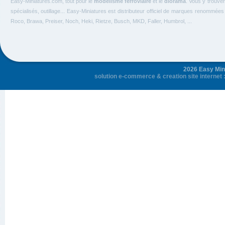
Easy-Miniatures.com, tout pour le
modélisme ferroviaire
et le
diorama
. Vous y trouve
spécialisés, outillage... Easy-Miniatures est distributeur officiel de marques renommée
Roco, Brawa, Preiser, Noch, Heki, Rietze, Busch, MKD, Faller, Humbrol, ...
2026 Easy Mini
solution e-commerce
&
creation site internet