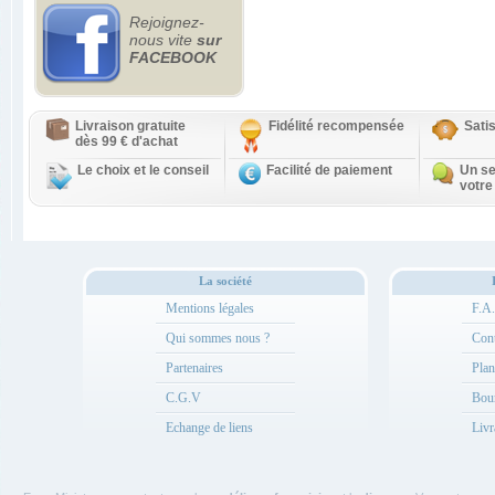
Rejoignez-
nous vite
sur
FACEBOOK
Livraison gratuite
Fidélité recompensée
Sati
dès 99 € d'achat
Le choix et le conseil
Facilité de paiement
Un se
votre
La société
Mentions légales
F.A
Qui sommes nous ?
Cont
Partenaires
Plan
C.G.V
Bou
Echange de liens
Livr