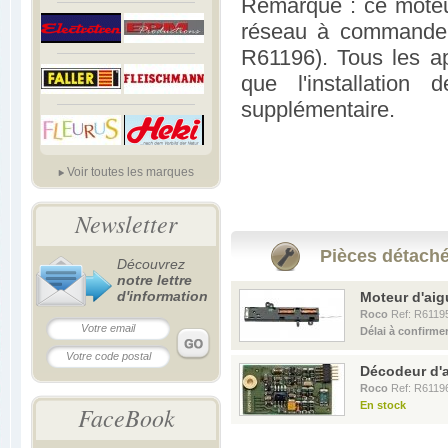
Remarque : ce moteur
réseau à commande di
R61196). Tous les ap
que l'installatio
supplémentaire.
Voir toutes les marques
Newsletter
Pièces détaché
Découvrez
notre lettre
d'information
Moteur d'aig
Roco
Ref: R6119
Délai à confirme
Décodeur d'a
Roco
Ref: R6119
En stock
FaceBook