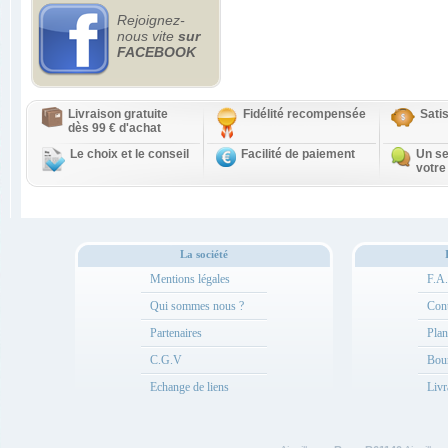
Rejoignez-
nous vite
sur
FACEBOOK
Livraison gratuite
Fidélité recompensée
Sati
dès 99 € d'achat
Le choix et le conseil
Facilité de paiement
Un se
votre
La société
Mentions légales
F.A
Qui sommes nous ?
Cont
Partenaires
Plan
C.G.V
Bou
Echange de liens
Livr