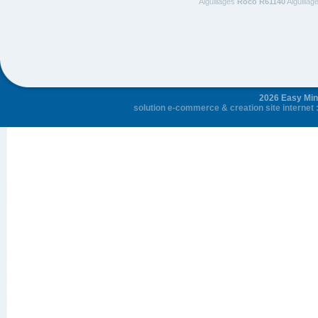
Aiguillages
Roco R61140
Aiguillag
2026 Easy Mini
solution e-commerce
&
creation site internet