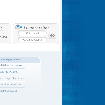
ls
La newsletter
tuces
Nos engagements
tisfait ou remboursé
lais de livraison
ais d'expédition offerts
délité récompensée
iement sécurisé