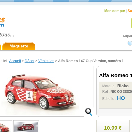
Mon compte
|
Su
Aujou
Maquette
s ici :
Accueil
>
Décor
>
Véhicules
>
Alfa Romeo 147 Cup Version, numéro 1
Alfa Romeo 1
Ricko
Marque :
Ref :
RICKO 3883
HO
Echelle :
10.99 €