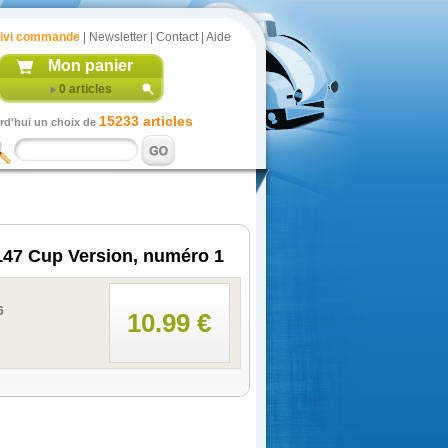
ivi commande
|
Newsletter
|
Contact
|
Aide
Mon panier
0
articles
15233 articles
rd'hui un choix de
47 Cup Version, numéro 1
6
10.99 €