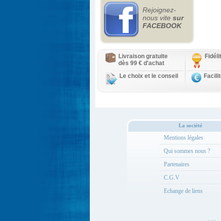
Rejoignez-
nous vite
sur
FACEBOOK
Livraison gratuite
Fidél
dès 99 € d'achat
Le choix et le conseil
Facili
La société
Mentions légales
Qui sommes nous ?
Partenaires
C.G.V
Echange de liens