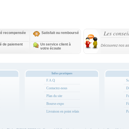
Les consei
ité recompensée
Satisfait ou remboursé
té de paiement
Un service client à
Découvrez nos as
votre écoute
Infos pratiques
F.A.Q
Sa
Contactez-nous
Dé
Plan du site
Fr
Bourse-expo
Fi
Livraison en point relais
Pa