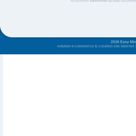
Accessoires
Electrotren EL0142
Assortimen
2026 Easy Mini
solution e-commerce
&
creation site internet