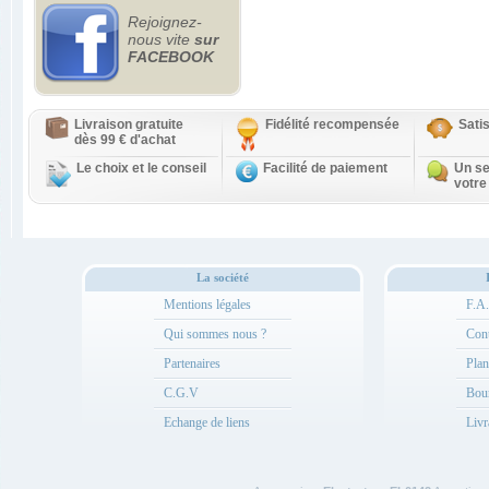
Rejoignez-
nous vite
sur
FACEBOOK
Livraison gratuite
Fidélité recompensée
Sati
dès 99 € d'achat
Le choix et le conseil
Facilité de paiement
Un se
votre
La société
Mentions légales
F.A
Qui sommes nous ?
Cont
Partenaires
Plan
C.G.V
Bou
Echange de liens
Livr