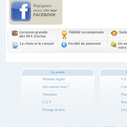
Rejoignez-
nous vite
sur
FACEBOOK
Livraison gratuite
Fidélité recompensée
Sati
dès 99 € d'achat
Le choix et le conseil
Facilité de paiement
Un se
votre
La société
Mentions légales
F.A
Qui sommes nous ?
Cont
Partenaires
Plan
C.G.V
Bou
Echange de liens
Livr