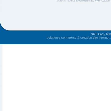
Materiel moteur
Electrotren EL3407
Autorail
2026 Easy Mini
solution e-commerce
&
creation site internet