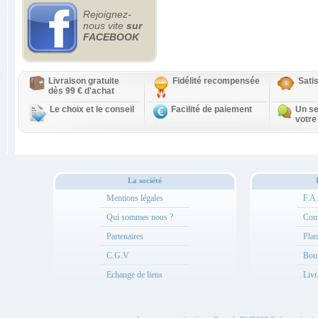
Rejoignez-
nous vite
sur
FACEBOOK
Livraison gratuite
Fidélité recompensée
Sati
dès 99 € d'achat
Le choix et le conseil
Facilité de paiement
Un se
votre
La société
Mentions légales
F.A
Qui sommes nous ?
Cont
Partenaires
Plan
C.G.V
Bou
Echange de liens
Livr