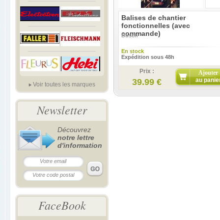
Balises de chantier
fonctionnelles (avec
commande)
Busch
En stock
Expédition sous 48h
Prix :
Ajouter
au panie
39.99 €
Voir toutes les marques
Newsletter
Découvrez
notre lettre
d'information
FaceBook