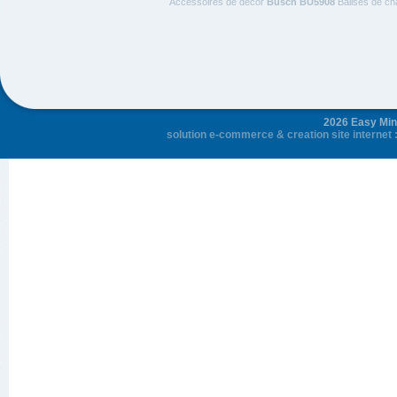
Accessoires de décor
Busch BU5908
Balises de cha
2026 Easy Mini
solution e-commerce
&
creation site internet