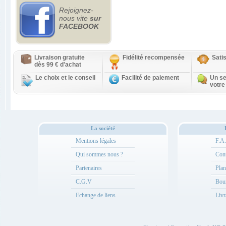
Rejoignez-
nous vite
sur
FACEBOOK
Livraison gratuite
Fidélité recompensée
Sati
dès 99 € d'achat
Le choix et le conseil
Facilité de paiement
Un se
votre
La société
Mentions légales
F.A
Qui sommes nous ?
Cont
Partenaires
Plan
C.G.V
Bou
Echange de liens
Livr