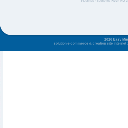
Figurines / Scenettes
Noch NO 3
2026 Easy Mini
solution e-commerce
&
creation site internet